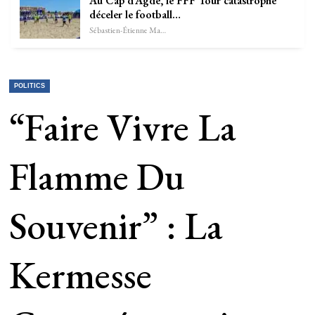
Au Cap d’Agde, le FFF Tour catastrophe
déceler le football…
Sébastien-Étienne Marechal
POLITICS
“Faire Vivre La
Flamme Du
Souvenir” : La
Kermesse