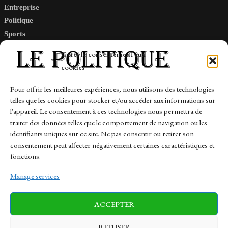
Entreprise
Politique
Sports
Tech
Gérer le consentement aux
Travail
cookies
Finance-Marches
Pour offrir les meilleures expériences, nous utilisons des technologies
telles que les cookies pour stocker et/ou accéder aux informations sur
Links
l'appareil. Le consentement à ces technologies nous permettra de
traiter des données telles que le comportement de navigation ou les
Contact
identifiants uniques sur ce site. Ne pas consentir ou retirer son
Sitemap
consentement peut affecter négativement certaines caractéristiques et
fonctions.
Manage services
News
Finance-Marches
Politics
ACCEPTER
Business
Tech
Health
Sports
Travel
REFUSER