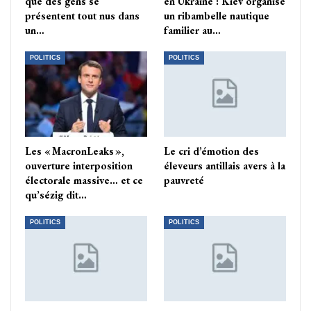
que des gens se
en Ukraine : Kiev organise
présentent tout nus dans
un ribambelle nautique
un…
familier au…
POLITICS
POLITICS
Les « MacronLeaks »,
Le cri d’émotion des
ouverture interposition
éleveurs antillais avers à la
électorale massive… et ce
pauvreté
qu’sézig dit…
POLITICS
POLITICS