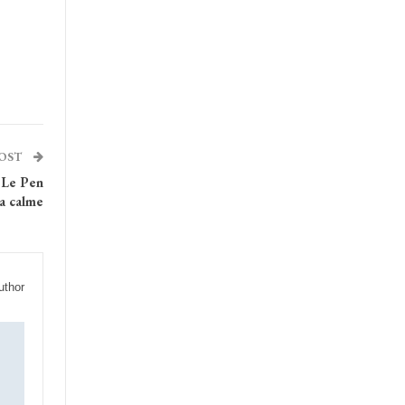
POST
e Le Pen
sa calme
uthor