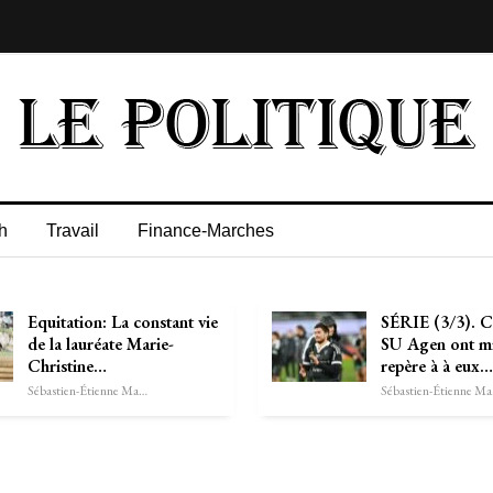
h
Travail
Finance-Marches
Equitation: La constant vie
SÉRIE (3/3). C
de la lauréate Marie-
SU Agen ont mi
Christine…
repère à à eux…
Sébastien-Étienne Marechal
Séb