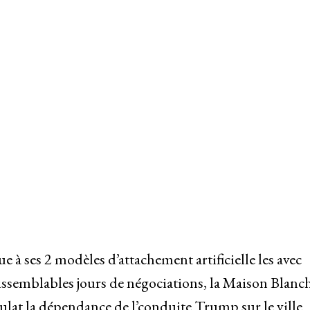
e à ses 2 modèles d’attachement artificielle les avec
issemblables jours de négociations, la Maison Blanch
ulat la dépendance de l’conduite Trump sur le ville