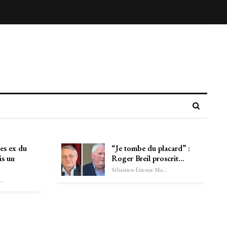
es ex du
“Je tombe du placard” :
s un
Roger Breil proscrit…
Sébastien-Étienne Marechal
astien-Étienne Marechal