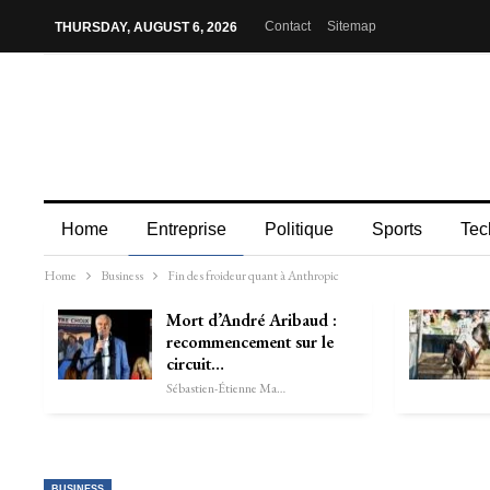
Contact
Sitemap
THURSDAY, AUGUST 6, 2026
Home
Entreprise
Politique
Sports
Tec
Home
Business
Fin des froideur quant à Anthropic
Mort d’André Aribaud :
recommencement sur le
circuit…
Sébastien-Étienne Marechal
BUSINESS