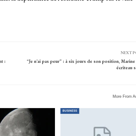
NEXT 
t :
“Je n’ai pas peur” : à six jours de son position, Marin
écriteau 
More From A
BUSINESS