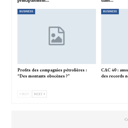
principalement…
dans…
BUSINESS
BUSINESS
Profits des compagnies pétrolières :
CAC 40 : auss
“Des montants obscènes ?”
des records n
PREV
NEXT
Co