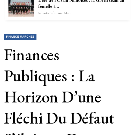
L’été de l’Usam Nîmoises : la Green team au
femelle à…
Sébastien-Étienne Marechal
FINANCE-MARCHES
Finances
Publiques : La
Horizon D’une
Fléchi Du Défaut