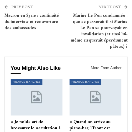
PREV POST
NEXT POST
Macron en Syrie : continuité
Marine Le Pen condamnée :
du interview et réouverture
que se passerait-il si Marine
des ambassades
Le Pen se pourvoyait en
invalidation (et ainsi lui-
même risquerait éperdument
pâteux) ?
You Might Also Like
More From Author
FINANCE-MARCHES
FINANCE-MARCHES
« Je noble art de
« Quand on arrive au
brocanter le occultation à
piano-bar, l’front est