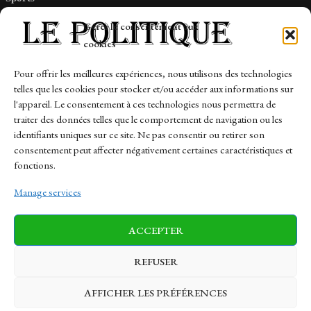
Tech
Gérer le consentement aux
Travail
cookies
Finance-Marches
Pour offrir les meilleures expériences, nous utilisons des technologies
telles que les cookies pour stocker et/ou accéder aux informations sur
Links
l'appareil. Le consentement à ces technologies nous permettra de
traiter des données telles que le comportement de navigation ou les
Contact
identifiants uniques sur ce site. Ne pas consentir ou retirer son
Sitemap
consentement peut affecter négativement certaines caractéristiques et
fonctions.
Manage services
News
Finance-Marches
Politics
ACCEPTER
Business
Tech
Health
Sports
Travel
REFUSER
AFFICHER LES PRÉFÉRENCES
© 1997-2026 - lepolitique.net. All Rights Reserved.