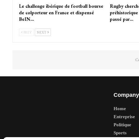
Le challenge ibérique de football bourse
Rugby cherche
de colporteur en France et dispensé
préhistorique
BeIN…
passé par…
PREV
NEXT
Co
Company
Home
Entreprise
Politique
Sports