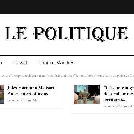
h
Travail
Finance-Marches
e voiture”, le éparque de gendarmerie de Paris craint des “échauffourées” hors champ du plaisir de 
Jules Hardouin Mansart |
“C’est une aug
An architect of icons
de la valeur des
territoires…
Sébastien-Étienne Marechal
Séb