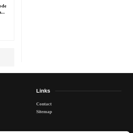
iode
 a…
Links
Contact
Sitemap