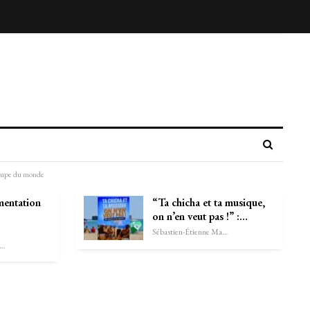
Coupe du monde
mentation
“Ta chicha et ta musique,
on n’en veut pas !” :…
Sébastien-Étienne Marechal
astien-Étienne Marechal