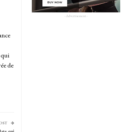
- Advertisement -
ance
 qui
rée de
POST
date qui