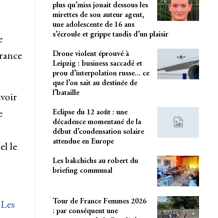
plus qu’miss jouait dessous les
mirettes de son auteur agent,
une adolescente de 16 ans
s’écroule et grippe tandis d’un plaisir
e
Drone violent éprouvé à
rance
Leipzig : business saccadé et
prou d’interpolation russe… ce
que l’on sait au destinée de
l’bataille
avoir
e
Eclipse du 12 août : une
décadence momentané de la
début d’condensation solaire
attendue en Europe
el le
Les bakchichs au robert du
briefing communal
Tour de France Femmes 2026
 Les
: par conséquent une