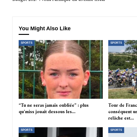
You Might Also Like
SPORTS
SPORTS
“Tu ne seras jamais oubliée” : plus
Tour de Fran
qu’miss jouait dessous les…
conséquent un
relâche est…
SPORTS
SPORTS