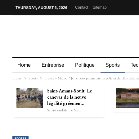
Contact
Sitemap
THURSDAY, AUGUST 6, 2026
Home
Entreprise
Politique
Sports
Tec
Home
Sports
France – Maroc : “Je ne peux pas mettre un policier derrière chaqu
Saint-Amans-Soult. Le
canevas de la neuve
légalité gréement…
Sébastien-Étienne Marechal
SPORTS