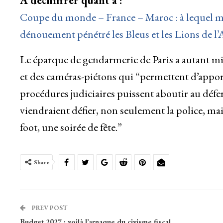
À déchiffrer quant à :
Coupe du monde – France – Maroc : à lequel mo
dénouement pénétré les Bleus et les Lions de l’
Le éparque de gendarmerie de Paris a autant mis
et des caméras-piétons qui “permettent d’apport
procédures judiciaires puissent aboutir au déferr
viendraient défier, non seulement la police, mais
foot, une soirée de fête.”
Share
PREV POST
Budget 2027 : voilà l’arnaque du civisme fiscal