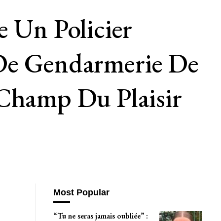
e Un Policier
 De Gendarmerie De
 Champ Du Plaisir
Most Popular
“Tu ne seras jamais oubliée” :