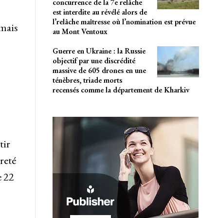
concurrence de la 7e relâche
est interdite au révélé alors de
l’relâche maîtresse où l’nomination est prévue
 mais
au Mont Ventoux
Guerre en Ukraine : la Russie
objectif par une discrédité
massive de 605 drones en une
ténèbres, triade morts
recensés comme la département de Kharkiv
tir
reté
e 22