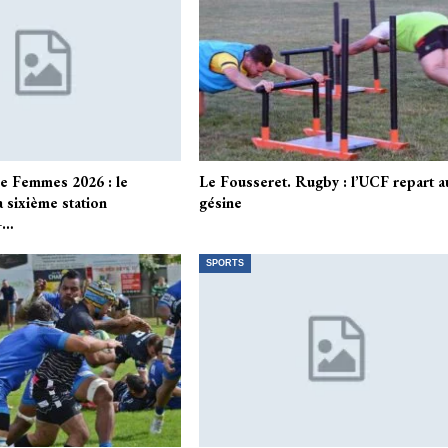
e Femmes 2026 : le
Le Fousseret. Rugby : l’UCF repart a
a sixième station
gésine
–…
SPORTS