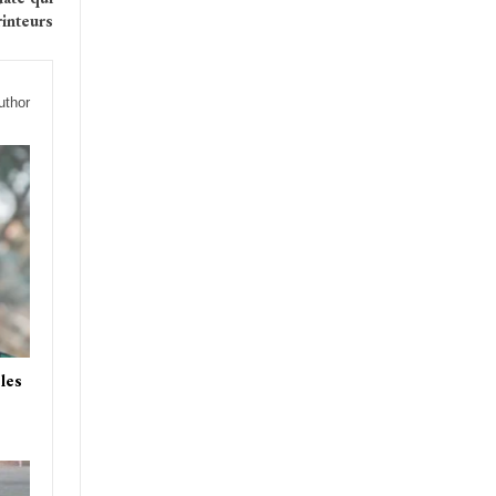
inteurs
uthor
les