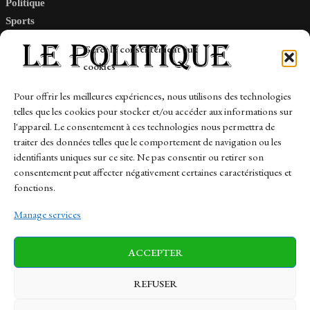
Politique
Sports
Tech
Gérer le consentement aux
Travail
cookies
Finance-Marches
Pour offrir les meilleures expériences, nous utilisons des technologies
telles que les cookies pour stocker et/ou accéder aux informations sur
Links
l'appareil. Le consentement à ces technologies nous permettra de
traiter des données telles que le comportement de navigation ou les
Contact
identifiants uniques sur ce site. Ne pas consentir ou retirer son
Sitemap
consentement peut affecter négativement certaines caractéristiques et
fonctions.
Manage services
News
Finance-Marches
Politics
ACCEPTER
Business
Tech
Health
Sports
Travel
REFUSER