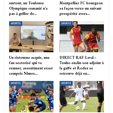
surtout, un Toulouse
Montpellier FC bourgeon
Olympique remanié n’a
sa façon verso un suivant
pas à griller de…
prospérité avers…
SPORTS
SPORTS
Un ristourne acquis, une
DIRECT RAF-Laval :
fan sectorisé qui va
Touho enclin son adjoint à
remuer, assentiment exact
la gaffe et Rodez se
compris Nîmes…
retrouve déjà en…
SPORTS
SPORTS