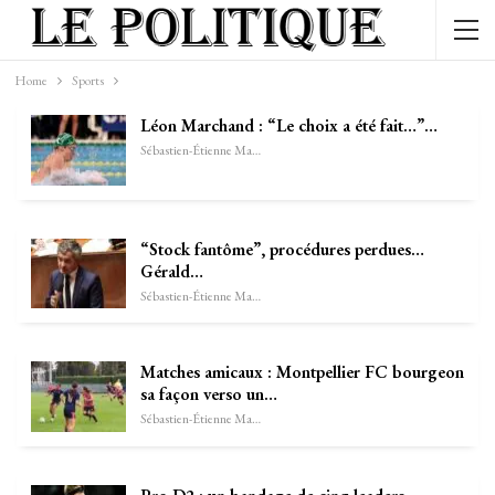
Home
Sports
Léon Marchand : “Le choix a été fait…”…
Sébastien-Étienne Marechal
“Stock fantôme”, procédures perdues…
Gérald…
Sébastien-Étienne Marechal
Matches amicaux : Montpellier FC bourgeon
sa façon verso un…
Sébastien-Étienne Marechal