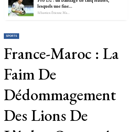
Pro D2 : un bandage de cinq leaders,
lesquels une fine…
Sébastien-Étienne Marechal
SPORTS
France-Maroc : La
Faim De
Dédommagement
Des Lions De