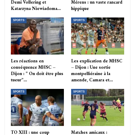
Demi Vollering et
Mérens : un vaste rancard
Katarzyna Niewiadoma…
hippique
SPORTS
SPORTS
Les réactions en
Les explication de MHSC
conséquence MHSC –
– Dijon : Une sortie
Dijon : ” On doit être plus
montpelliéraine à la
tueur”…
amende, Camara et…
SPORTS
SPORTS
TO XIII : une coup
Matches amicaux :