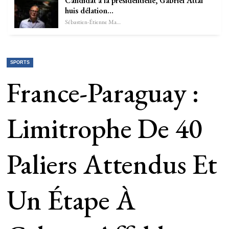
Candidat à la présidentielle, Gabriel Attal
huis délation…
Sébastien-Étienne Marechal
SPORTS
France-Paraguay :
Limitrophe De 40
Paliers Attendus Et
Un Étape À