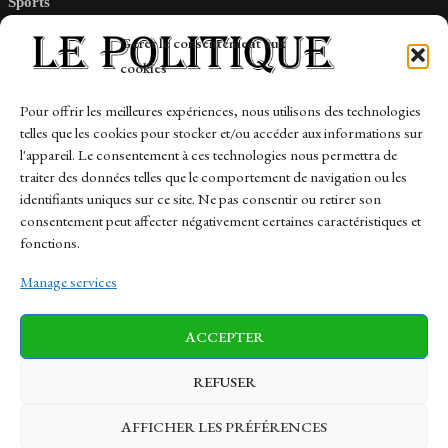
Sports
Tech
Gérer le consentement aux
Travail
cookies
Finance-Marches
Pour offrir les meilleures expériences, nous utilisons des technologies
telles que les cookies pour stocker et/ou accéder aux informations sur
Links
l'appareil. Le consentement à ces technologies nous permettra de
traiter des données telles que le comportement de navigation ou les
Contact
identifiants uniques sur ce site. Ne pas consentir ou retirer son
Sitemap
consentement peut affecter négativement certaines caractéristiques et
fonctions.
Manage services
News
Finance-Marches
Politics
ACCEPTER
Business
Tech
Health
Sports
Travel
REFUSER
AFFICHER LES PRÉFÉRENCES
© 1997-2026 - lepolitique.net. All Rights Reserved.