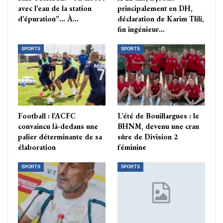
avec l’eau de la station
principalement en DH,
d’épuration”… À…
déclaration de Karim Tlili,
fin ingénieur…
SPORTS
SPORTS
Football : l’ACFC
L’été de Bouillargues : le
convaincu là-dedans une
BHNM, devenu une cran
palier déterminante de sa
sûre de Division 2
élaboration
féminine
SPORTS
SPORTS