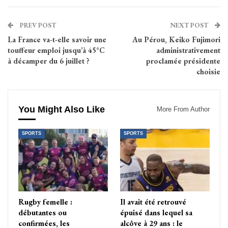
PREV POST
NEXT POST
La France va-t-elle savoir une
Au Pérou, Keiko Fujimori
touffeur emploi jusqu’à 45°C
administrativement
à décamper du 6 juillet ?
proclamée présidente
choisie
You Might Also Like
More From Author
SPORTS
SPORTS
Rugby femelle :
Il avait été retrouvé
débutantes ou
épuisé dans lequel sa
confirmées, les
alcôve à 29 ans : le