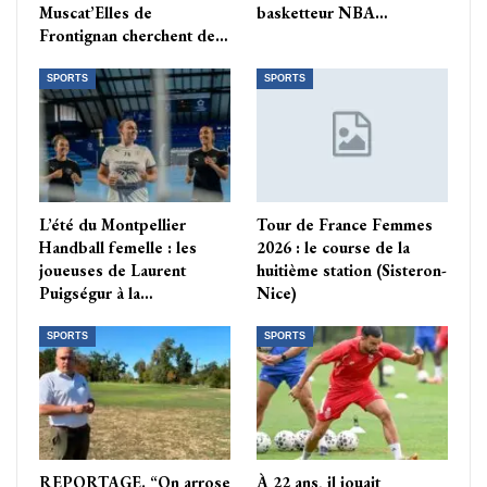
Muscat’Elles de
basketteur NBA…
Frontignan cherchent de…
SPORTS
SPORTS
L’été du Montpellier
Tour de France Femmes
Handball femelle : les
2026 : le course de la
joueuses de Laurent
huitième station (Sisteron-
Puigségur à la…
Nice)
SPORTS
SPORTS
REPORTAGE. “On arrose
À 22 ans, il jouait