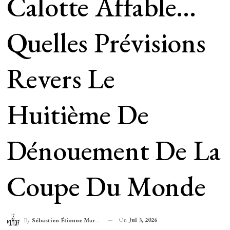
Calotte Affable…
Quelles Prévisions
Revers Le
Huitième De
Dénouement De La
Coupe Du Monde
On
Jul 3, 2026
By
Sébastien-Étienne Marechal