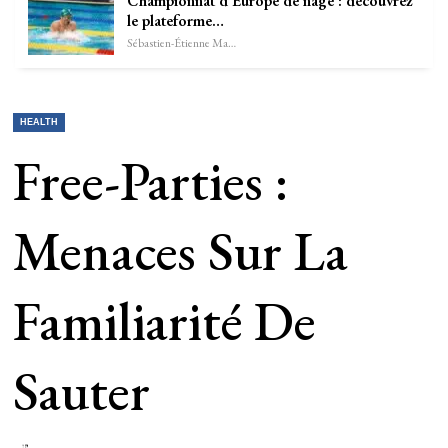
Championnat d’Europe de nage : découvrez
le plateforme…
Sébastien-Étienne Marechal
HEALTH
Free-Parties :
Menaces Sur La
Familiarité De
Sauter