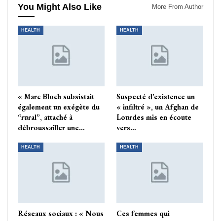
You Might Also Like
More From Author
HEALTH
HEALTH
« Marc Bloch subsistait
Suspecté d’existence un
également un exégète du
« infiltré », un Afghan de
“rural”, attaché à
Lourdes mis en écoute
débroussailler une…
vers…
HEALTH
HEALTH
Réseaux sociaux : « Nous
Ces femmes qui