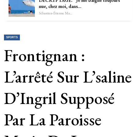
DECRYPTAGE. “Je me baigne toujours
nue, chez moi, dans…
Sébastien-Étienne Marechal
SPORTS
Frontignan :
L’arrêté Sur L’saline
D’Ingril Supposé
Par La Paroisse