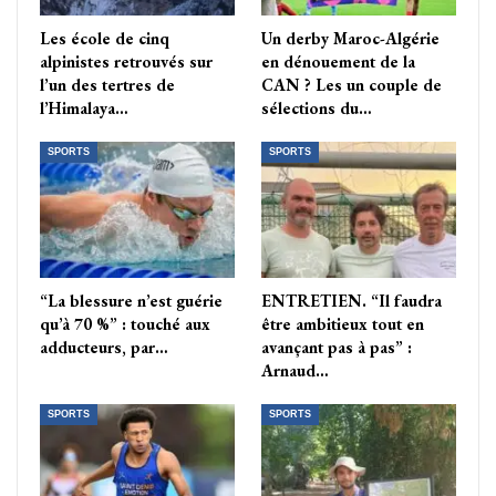
Les école de cinq
Un derby Maroc-Algérie
alpinistes retrouvés sur
en dénouement de la
l’un des tertres de
CAN ? Les un couple de
l’Himalaya…
sélections du…
SPORTS
SPORTS
“La blessure n’est guérie
ENTRETIEN. “Il faudra
qu’à 70 %” : touché aux
être ambitieux tout en
adducteurs, par…
avançant pas à pas” :
Arnaud…
SPORTS
SPORTS