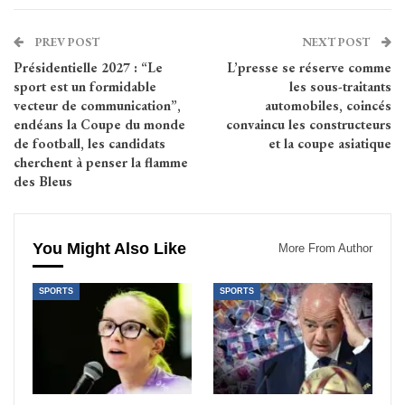
PREV POST
NEXT POST
Présidentielle 2027 : “Le
L’presse se réserve comme
sport est un formidable
les sous-traitants
vecteur de communication”,
automobiles, coincés
endéans la Coupe du monde
convaincu les constructeurs
de football, les candidats
et la coupe asiatique
cherchent à penser la flamme
des Bleus
You Might Also Like
More From Author
SPORTS
SPORTS