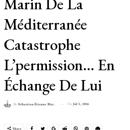
Marin De La
Méditerranée
Catastrophe
L’permission… En
Échange De Lui
On
Jul 1, 2026
By
Sébastien-Étienne Marechal
Share