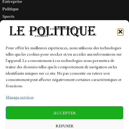
Entreprise
Politique
Sports
Tech
Gérer le consentement aux
Travail
cookies
Finance-Marches
Pour offrir les meilleures expériences, nous utilisons des technologies
telles que les cookies pour stocker et/ou accéder aux informations sur
Links
l'appareil. Le consentement à ces technologies nous permettra de
traiter des données telles que le comportement de navigation ou les
Contact
identifiants uniques sur ce site. Ne pas consentir ou retirer son
consentement peut affecter négativement certaines caractéristiques et
Sitemap
fonctions.
Manage services
News
Finance-Marches
Politics
ACCEPTER
Business
Tech
Health
Sports
Travel
REFUSER