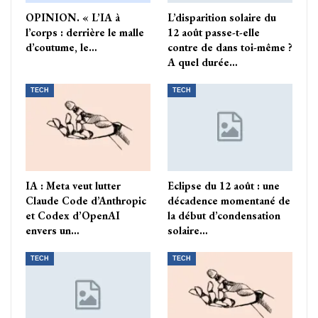
OPINION. « L’IA à
L’disparition solaire du
l’corps : derrière le malle
12 août passe-t-elle
d’coutume, le…
contre de dans toi-même ?
A quel durée…
TECH
TECH
IA : Meta veut lutter
Eclipse du 12 août : une
Claude Code d’Anthropic
décadence momentané de
et Codex d’OpenAI
la début d’condensation
envers un…
solaire…
TECH
TECH