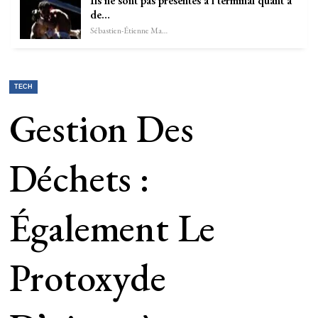
Ils ne sont pas présentés à l’terminal quant à
de…
Sébastien-Étienne Marechal
TECH
Gestion Des
Déchets :
Également Le
Protoxyde