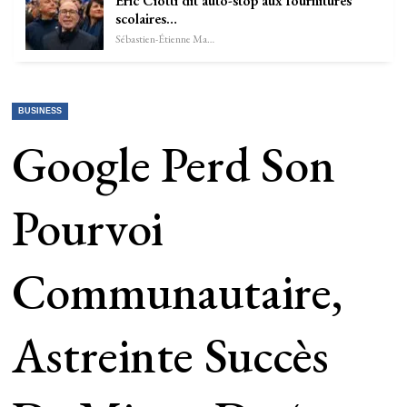
Éric Ciotti dit auto-stop aux fournitures
scolaires…
Sébastien-Étienne Marechal
BUSINESS
Google Perd Son
Pourvoi
Communautaire,
Astreinte Succès