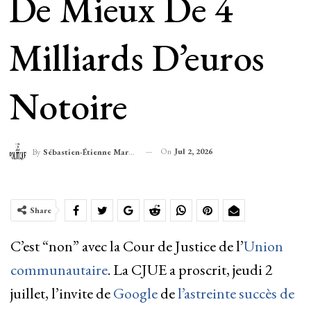
De Mieux De 4
Milliards D’euros
Notoire
On
Jul 2, 2026
By
Sébastien-Étienne Marechal
Share
C’est “non” avec la Cour de Justice de l’
Union
communautaire
. La CJUE a proscrit, jeudi 2
juillet, l’invite de
Google
de
l’astreinte succès de