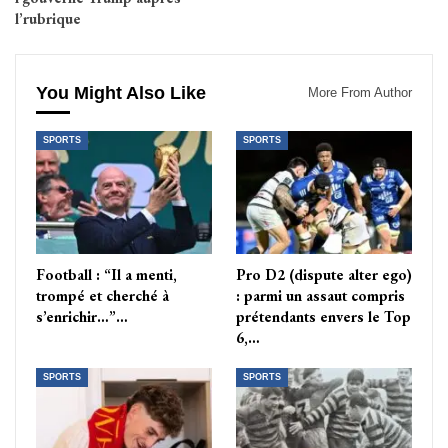
l’rubrique
You Might Also Like
More From Author
SPORTS
SPORTS
Football : “Il a menti,
Pro D2 (dispute alter ego)
trompé et cherché à
: parmi un assaut compris
s’enrichir…”…
prétendants envers le Top
6,…
SPORTS
SPORTS