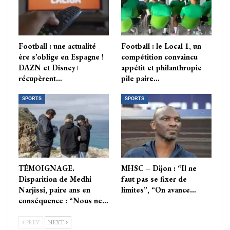
Football : une actualité
Football : le Local 1, un
ère s’oblige en Espagne !
compétition convaincu
DAZN et Disney+
appétit et philanthropie
récupèrent…
pile paire…
SPORTS
SPORTS
TÉMOIGNAGE.
MHSC – Dijon : “Il ne
Disparition de Medhi
faut pas se fixer de
Narjissi, paire ans en
limites”, “On avance…
conséquence : “Nous ne…
PREV
NEXT