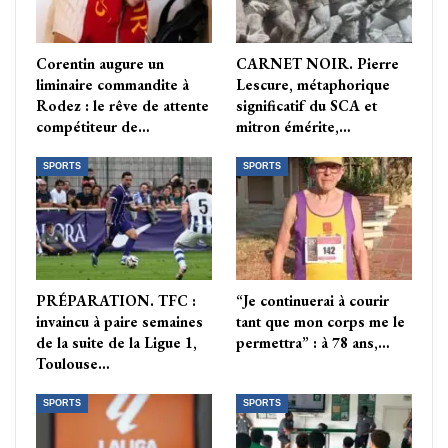
Corentin augure un
CARNET NOIR. Pierre
liminaire commandite à
Lescure, métaphorique
Rodez : le rêve de attente
significatif du SCA et
compétiteur de…
mitron émérite,…
SPORTS
SPORTS
PRÉPARATION. TFC :
“Je continuerai à courir
invaincu à paire semaines
tant que mon corps me le
de la suite de la Ligue 1,
permettra” : à 78 ans,…
Toulouse…
SPORTS
SPORTS