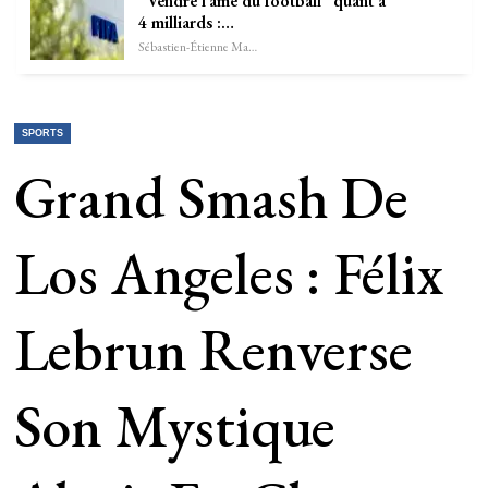
“Vendre l’âme du football” quant à
4 milliards :…
Sébastien-Étienne Marechal
SPORTS
Grand Smash De
Los Angeles : Félix
Lebrun Renverse
Son Mystique