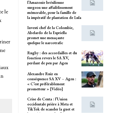
l’Amazonie brésilienne
surgeon une affaiblissement
e le
mémorable, pour la famille de
la impératif de plantation de Lula
x
Investi chef de la Colombie,
Abelardo de la Espriella
promet une menaçante
riner
quelque le narcotrafic
ême
Rugby : des accordailles et du
fonction revers le SA XV,
perdant de peu par Agen
iaux
Alexandre Ruiz en
un
conséquence SA XV – Agen :
« C’est préférablement
prometteur » [Vidéo]
Crise de Ceuta : l’Union
occidentale prière à Meta et
TikTok de scander la guet et