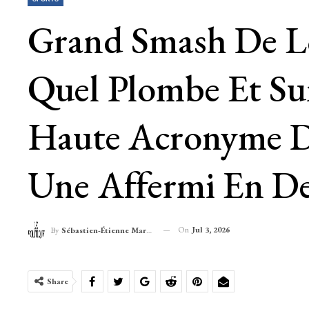
Grand Smash De Los
Quel Plombe Et Su
Haute Acronyme Da
Une Affermi En De
On
Jul 3, 2026
By
Sébastien-Étienne Marechal
Share