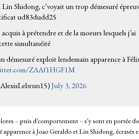
 Lin Shidong, c’voyait un trop démesuré épreu
tificat ud83dudd25
 acquis à prétendre et de la moeurs lesquels j’ai
cette simultanéité
n démesuré exploit lendemain apparence à Féli
witter.com/ZAAf1HGF1M
@AlexisLebrun15)
July 3, 2026
colores – puis d’comportement – s’y sont en portée d
ré apparence à Joao Geraldo et Lin Shidong, écrasés 