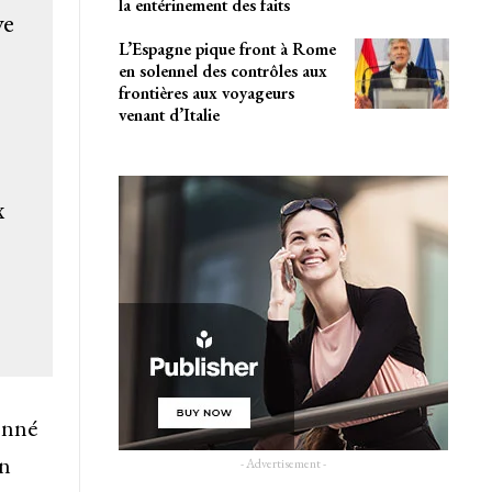
la entérinement des faits
ve
L’Espagne pique front à Rome
en solennel des contrôles aux
frontières aux voyageurs
venant d’Italie
x
onné
en
- Advertisement -