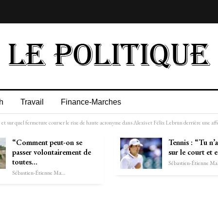
h
Travail
Finance-Marches
et sur quel fermeture courser le rixe de haute acronyme dans Alexis et Félix Lebrun derrière une aff
“Comment peut-on se
Tennis : “Tu n’a
passer volontairement de
sur le court et 
toutes…
Séb
Sébastien-Étienne Marechal