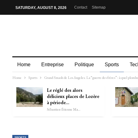
Contact
Sitemap
SATURDAY, AUGUST 8, 2026
Home
Entreprise
Politique
Sports
Tec
Home
Sports
Grand Smash de Los Angeles. La “guerre des frères” : à quel plombe 
Le réglé des alors
délicieux places de Lozère
à période…
Sébastien-Étienne Marechal
SPORTS