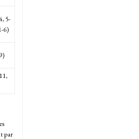
4, 5-
1-6)
9)
11,
es
t par