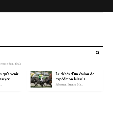
ermi en demi-finale
s qu’à venir
Le décès d’un étalon de
essayer,…
expédition laissé à…
astien-Étienne Marechal
Sébastien-Étienne Marechal