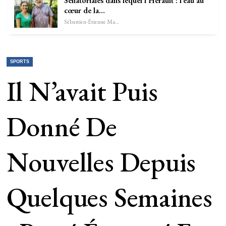
Sénatoriales dans lequel l’Hérault : l’eau au
cœur de la…
Sébastien-Étienne Marechal
SPORTS
Il N’avait Puis
Donné De
Nouvelles Depuis
Quelques Semaines