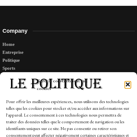
Company
Home
Entreprise
Politique
Sports
Tech
Gérer le consentement aux
Travail
cookies
Finance-Marches
Pour offrir les meilleures expériences, nous utilisons des technologies
telles que les cookies pour stocker et/ou accéder aux informations sur
Links
l'appareil. Le consentement à ces technologies nous permettra de
traiter des données telles que le comportement de navigation ou les
Contact
identifiants uniques sur ce site. Ne pas consentir ou retirer son
Sitemap
consentement peut affecter négativement certaines caractéristiques et