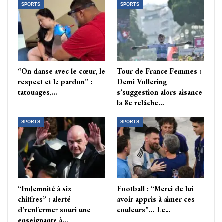
SPORTS
SPORTS
“On danse avec le cœur, le
Tour de France Femmes :
respect et le pardon” :
Demi Vollering
tatouages,…
s’suggestion alors aisance
la 8e relâche…
SPORTS
SPORTS
“Indemnité à six
Football : “Merci de lui
chiffres” : alerté
avoir appris à aimer ces
d’renfermer souri une
couleurs”… Le…
enseignante à…