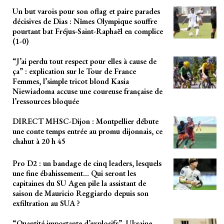
Un but varois pour son oflag et paire parades
décisives de Dias : Nîmes Olympique souffre
pourtant bat Fréjus-Saint-Raphaël en complice
(1-0)
“J’ai perdu tout respect pour elles à cause de
ça” : explication sur le Tour de France
Femmes, l’simple tricot blond Kasia
Niewiadoma accuse une coureuse française de
l’ressources bloquée
DIRECT MHSC-Dijon : Montpellier débute
une conte temps entrée au promu dijonnais, ce
chahut à 20 h 45
Pro D2 : un bandage de cinq leaders, lesquels
une fine ébahissement… Qui seront les
capitaines du SU Agen pile la assistant de
saison de Mauricio Reggiardo depuis son
exfiltration au SUA ?
“Quantité importante d’explosifs”, Ukraine