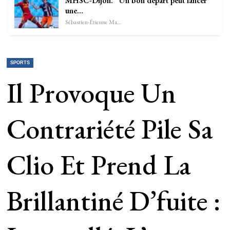
MHSC-Dijon. “Un bon départ peut lancer
une…
Sébastien-Étienne Marechal
SPORTS
Il Provoque Un
Contrariété Pile Sa
Clio Et Prend La
Brillantiné D’fuite :