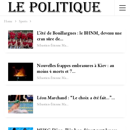
Home
Sports
L’été de Bouillargues : le BHNM, devenu une
cran sûre de…
Sébastien-Étienne Marechal
Nouvelles frappes embrasures à Kiev : au
moins 4 morts et 7…
Sébastien-Étienne Marechal
Léon Marchand : “Le choix a été fait…”…
Sébastien-Étienne Marechal