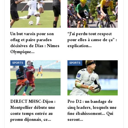
Un but varois pour son
“J’ai perdu tout respect
oflag et paire parades
pour elles à cause de ça” :
décisives de Dias : Nîmes
explication…
Olympique…
SPORTS
SPORTS
DIRECT MHSC-Dijon :
Pro D2 : un bandage de
Montpellier débute une
cinq leaders, lesquels une
conte temps entrée au
fine ébahissement… Qui
promu dijonnais, ce…
seront…