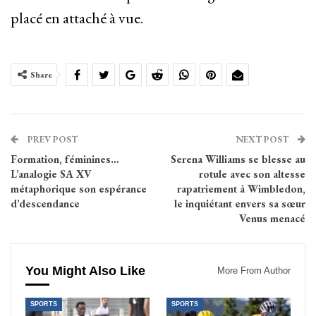
placé en attaché à vue.
Share
PREV POST
NEXT POST
Formation, féminines…
Serena Williams se blesse au
L’analogie SA XV
rotule avec son altesse
métaphorique son espérance
rapatriement à Wimbledon,
d’descendance
le inquiétant envers sa sœur
Venus menacé
You Might Also Like
More From Author
SPORTS
SPORTS