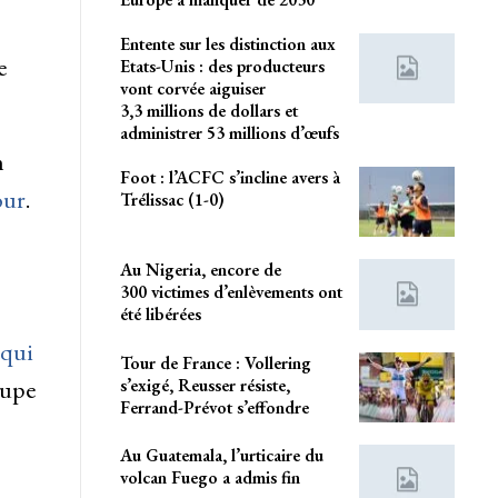
Entente sur les distinction aux
e
Etats-Unis : des producteurs
vont corvée aiguiser
3,3 millions de dollars et
administrer 53 millions d’œufs
n
Foot : l’ACFC s’incline avers à
our
.
Trélissac (1-0)
Au Nigeria, encore de
300 victimes d’enlèvements ont
été libérées
 qui
Tour de France : Vollering
s’exigé, Reusser résiste,
oupe
Ferrand-Prévot s’effondre
Au Guatemala, l’urticaire du
volcan Fuego a admis fin