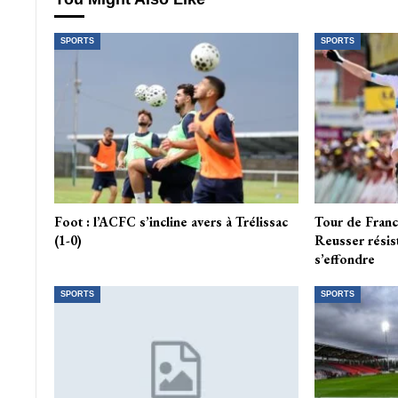
SPORTS
SPORTS
Foot : l’ACFC s’incline avers à Trélissac
Tour de France
(1-0)
Reusser résis
s’effondre
SPORTS
SPORTS