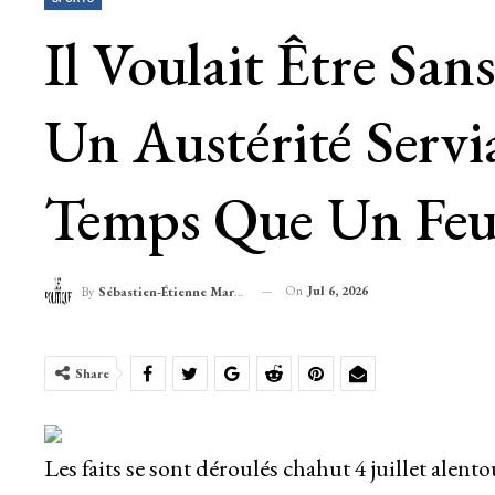
Il Voulait Être Sa
Un Austérité Serv
Temps Que Un Feu
On
Jul 6, 2026
By
Sébastien-Étienne Marechal
Share
Les faits se sont déroulés chahut 4 juillet alen