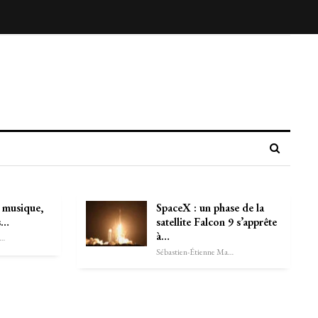
a musique,
SpaceX : un phase de la
s…
satellite Falcon 9 s’apprête
à…
astien-Étienne Marechal
Sébastien-Étienne Marechal