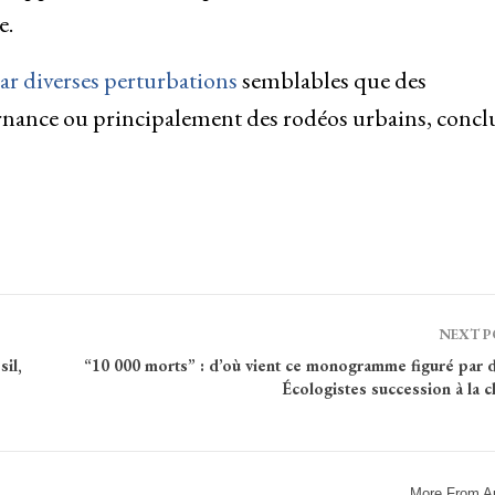
e.
r diverses perturbations
semblables que des
ernance ou principalement des rodéos urbains, concl
NEXT 
il,
“10 000 morts” : d’où vient ce monogramme figuré par d
Écologistes succession à la c
More From A