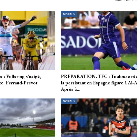
SPORTS
 : Vollering s’exigé,
PRÉPARATION. TFC : Toulouse rév
te, Ferrand-Prévot
la persistant en Espagne figure à Al-A
Après à…
SPORTS