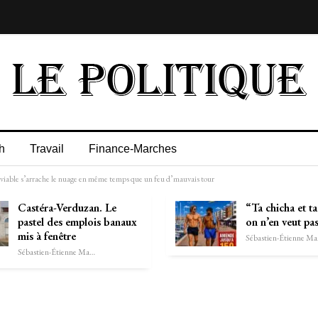
h
Travail
Finance-Marches
 serviable s’arrache le nuage en même temps que un feu d’mauvais tour
Castéra-Verduzan. Le
“Ta chicha et t
pastel des emplois banaux
on n’en veut pa
mis à fenêtre
Séb
Sébastien-Étienne Marechal