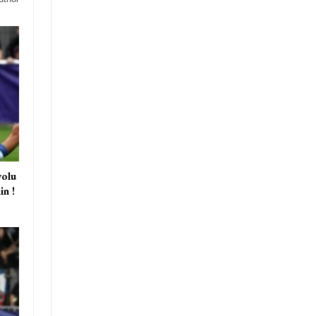
olu
in !