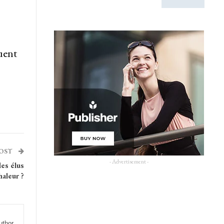
uent
POST
- Advertisement -
es élus
haleur ?
uthor