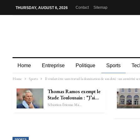
Contact
Sitemap
THURSDAY, AUGUST 6, 2026
Home
Entreprise
Politique
Sports
Tec
Home
Sports
Il voulait être sans travail la domination de son doté : un austérité
Thomas Ramos exempt le
Stade Toulousain : “J’ai…
Sébastien-Étienne Marechal
SPORTS