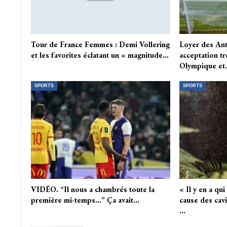
Tour de France Femmes : Demi Vollering
Loyer des Anto
et les favorites éclatant un « magnitude…
acceptation t
Olympique e
SPORTS
SPORTS
VIDÉO. “Il nous a chambrés toute la
« Il y en a qu
première mi-temps…” Ça avait…
cause des cavi
…