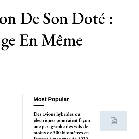
ion De Son Doté :
uage En Même
Most Popular
Des avions hybrides ou
électriques pourraient façon
une paragraphe des vols de
moins de 500 kilomètres en
Europe à manquer de 2030