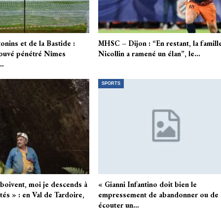
nins et de la Bastide :
MHSC – Dijon : “En restant, la famill
rouvé pénétré Nîmes
Nicollin a ramené un élan”, le…
t…
SPORTS
i boivent, moi je descends à
« Gianni Infantino doit bien le
tés » : en Val de Tardoire,
empressement de abandonner ou de
écouter un…