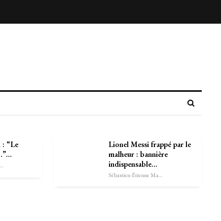
 : “Le
Lionel Messi frappé par le
t…”…
malheur : bannière
indispensable…
astien-Étienne Marechal
Sébastien-Étienne Marechal