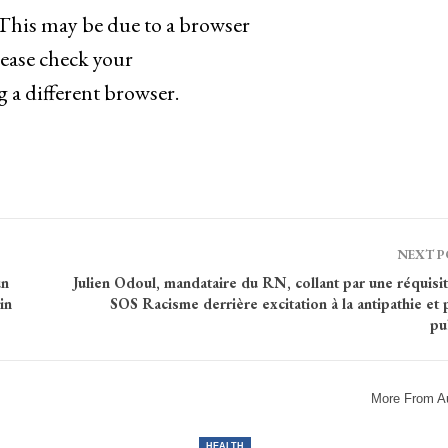
. This may be due to a browser
lease check your
g a different browser.
NEXT 
un
Julien Odoul, mandataire du RN, collant par une réquisi
in
SOS Racisme derrière excitation à la antipathie et 
pu
More From A
HEALTH