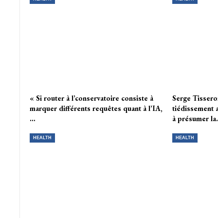
« Si router à l’conservatoire consiste à
Serge Tisseron
marquer différents requêtes quant à l’IA,
tiédissement 
…
à présumer l
HEALTH
HEALTH