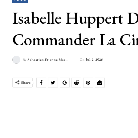
Isabelle Huppert D
Commander La Cin
On
Jul 2, 2026
By
Sébastien-Étienne Marechal
Share