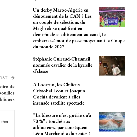
Un derby Maroc-Algérie en
dénouement de la CAN ? Les
un couple de sélections du
Maghreb se qualifient en
demi-finale et obtiennent au canal, le
embarrassé mot de passe moyennant la Coupe
du monde 2027
Stéphanie Guiraud-Chaumeil
nommée cavalier de la kyrielle
d’classe
POST
A Locarno, les Chiliens
toire de
Cristobal Leon et Joaquin
pouilles
Cociña dévoilent à elles
bliques
insensée satellite spectacle
“La blessure n’est guérie qu’à
70 %” : touché aux
uthor
adducteurs, par conséquent
Léon Marchand a du renier à