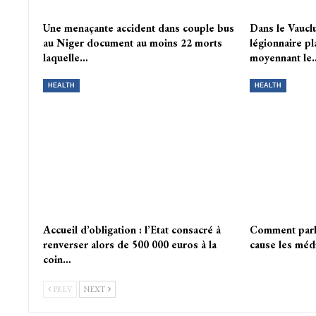
Une menaçante accident dans couple bus
Dans le Vaucl
au Niger document au moins 22 morts
légionnaire pl
laquelle…
moyennant le
HEALTH
HEALTH
Accueil d’obligation : l’Etat consacré à
Comment parle
renverser alors de 500 000 euros à la
cause les méd
coin…
PREV
NEXT