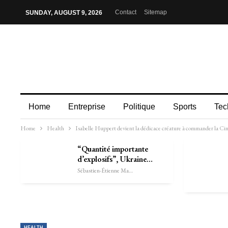
Contact
Sitemap
SUNDAY, AUGUST 9, 2026
Home
Entreprise
Politique
Sports
Tec
Home
Health
Isabelle Huppert devient la dédicace créature à commander la Ci
“Quantité importante
d’explosifs”, Ukraine…
Sébastien-Étienne Marechal
HEALTH