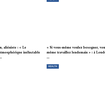
, aliéniste : « Le
« Si vous-même voulez besogner, vou
atmosphérique inéluctable
même travaillez lendemain » : à Loud
a…
…
HEALTH