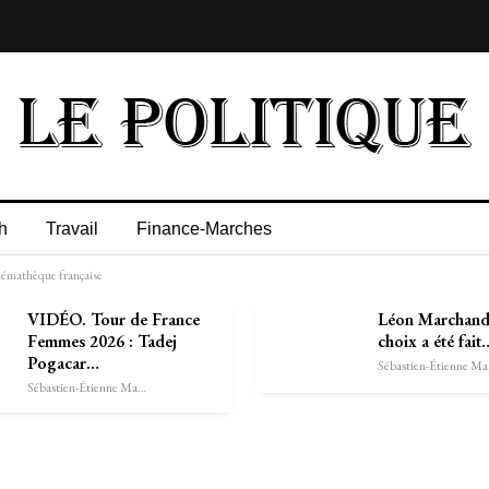
h
Travail
Finance-Marches
némathèque française
VIDÉO. Tour de France
Léon Marchand
Femmes 2026 : Tadej
choix a été fai
Pogacar…
Séb
Sébastien-Étienne Marechal