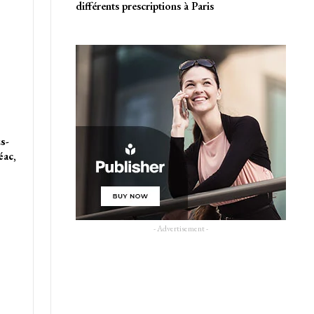
différents prescriptions à Paris
s-
éac,
- Advertisement -