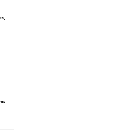
e
es,
res