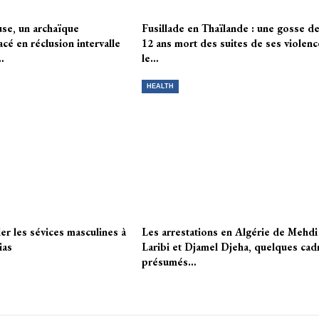
use, un archaïque
Fusillade en Thaïlande : une gosse d
acé en réclusion intervalle
12 ans mort des suites de ses violenc
…
le…
HEALTH
r les sévices masculines à
Les arrestations en Algérie de Mehdi
ias
Laribi et Djamel Djeha, quelques cad
présumés…