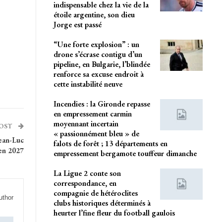
indispensable chez la vie de la
étoile argentine, son dieu
Jorge est passé
“Une forte explosion” : un
drone s’écrase contigu d’un
pipeline, en Bulgarie, l’blindée
renforce sa excuse endroit à
cette instabilité neuve
Incendies : la Gironde repasse
en empressement carmin
moyennant incertain
POST
« passionnément bleu » de
Jean-Luc
falots de forêt ; 13 départements en
en 2027
empressement bergamote touffeur dimanche
La Ligue 2 conte son
correspondance, en
compagnie de hétéroclites
uthor
clubs historiques déterminés à
heurter l’fine fleur du football gaulois