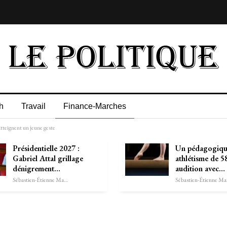
h
Travail
Finance-Marches
atteignent un jeune geste
Présidentielle 2027 :
Un pédagogiqu
Gabriel Attal grillage
athlétisme de 5
dénigrement…
audition avec…
Sébastien-Étienne Marechal
Séb