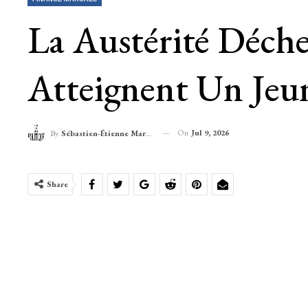
La Austérité Déche
Atteignent Un Jeu
On
Jul 9, 2026
By
Sébastien-Étienne Marechal
Share