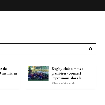
e de
Rugby-club nîmois :
8 ans mis en
premières (bonnes)
impressions alors la…
astien-Étienne Marechal
Sébastien-Étienne Marechal