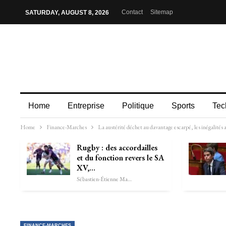
Contact
Sitemap
SATURDAY, AUGUST 8, 2026
Home
Entreprise
Politique
Sports
Tec
Home
Finance-Marches
La austérité déchet au davantage escarpé, les inégalités 
Rugby : des accordailles
et du fonction revers le SA
XV,…
Sébastien-Étienne Marechal
FINANCE-MARCHES