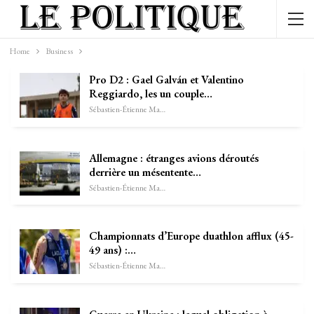
Home
Business
Pro D2 : Gael Galván et Valentino
Reggiardo, les un couple…
Sébastien-Étienne Marechal
Allemagne : étranges avions déroutés
derrière un mésentente…
Sébastien-Étienne Marechal
Championnats d’Europe duathlon afflux (45-
49 ans) :…
Sébastien-Étienne Marechal