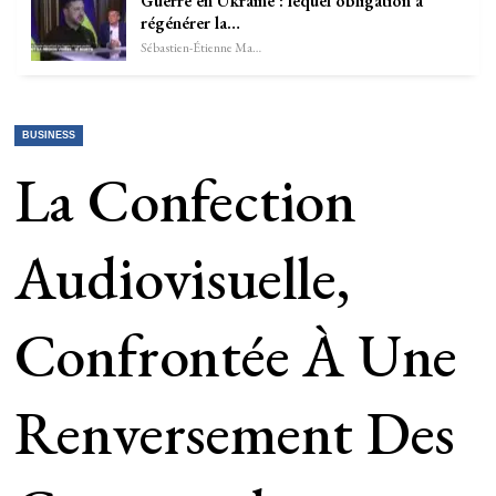
Guerre en Ukraine : lequel obligation à
régénérer la…
Sébastien-Étienne Marechal
BUSINESS
La Confection
Audiovisuelle,
Confrontée À Une
Renversement Des