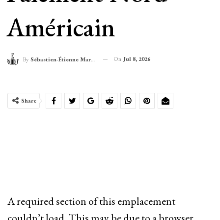
Américain
On
Jul 8, 2026
By
Sébastien-Étienne Marechal
Share
A required section of this emplacement
couldn’t load. This may be due to a browser