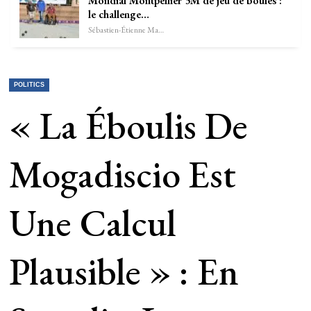
Mondial Montpellier 3M de jeu de boules :
le challenge…
Sébastien-Étienne Marechal
POLITICS
« La Éboulis De
Mogadiscio Est
Une Calcul
Plausible » : En