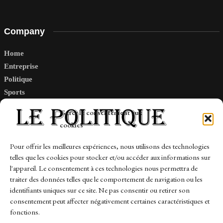
Company
Home
Entreprise
Politique
Sports
Tech
Gérer le consentement aux
Travail
cookies
Finance-Marches
Pour offrir les meilleures expériences, nous utilisons des technologies
telles que les cookies pour stocker et/ou accéder aux informations sur
Links
l'appareil. Le consentement à ces technologies nous permettra de
traiter des données telles que le comportement de navigation ou les
Contact
identifiants uniques sur ce site. Ne pas consentir ou retirer son
Sitemap
consentement peut affecter négativement certaines caractéristiques et
fonctions.