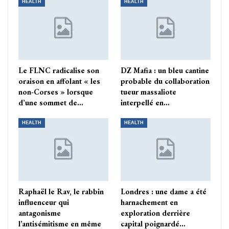
HEALTH
HEALTH
Le FLNC radicalise son
DZ Mafia : un bleu cantine
oraison en affolant « les
probable du collaboration
non-Corses » lorsque
tueur massaliote
d’une sommet de…
interpellé en…
HEALTH
HEALTH
Raphaël le Rav, le rabbin
Londres : une dame a été
influenceur qui
harnachement en
antagonisme
exploration derrière
l’antisémitisme en même
capital poignardé…