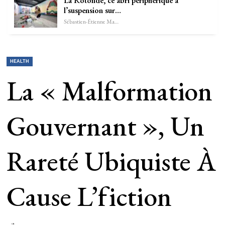
La Rotonde, ce abri périphérique à
l’suspension sur…
Sébastien-Étienne Marechal
HEALTH
La « Malformation
Gouvernant », Un
Rareté Ubiquiste À
Cause L’fiction