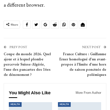
a different browser.
Share
PREV POST
NEXT POST
Coupe du monde 2026. Quel
France Culture : Guillaume
ajour et à lequel plombe
Erner homologué d’un avant-
percevoir Suisse-Algérie,
propos à l’limite d’une hors
l’une des pancartes des 16es
de saison ponctuée de
de dénouement ?
polémiques
You Might Also Like
More From Author
HEALTH
HEALTH