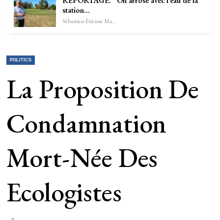
REPORTAGE. “On arrose avec l’eau de la
station…
Sébastien-Étienne Marechal
POLITICS
La Proposition De
Condamnation
Mort-Née Des
Ecologistes