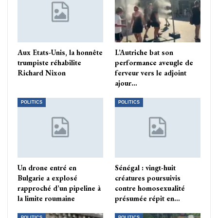
Aux Etats-Unis, la honnête
L’Autriche bat son
trumpiste réhabilite
performance aveugle de
Richard Nixon
ferveur vers le adjoint
ajour…
POLITICS
POLITICS
Un drone entré en
Sénégal : vingt-huit
Bulgarie a explosé
créatures poursuivis
rapproché d’un pipeline à
contre homosexualité
la limite roumaine
présumée répit en…
POLITICS
POLITICS