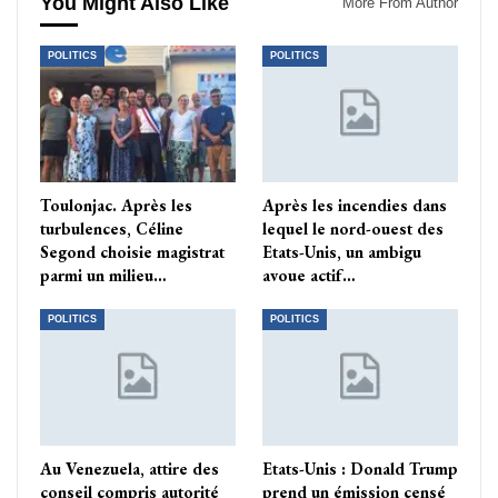
You Might Also Like
More From Author
POLITICS
POLITICS
Toulonjac. Après les
Après les incendies dans
turbulences, Céline
lequel le nord-ouest des
Segond choisie magistrat
Etats-Unis, un ambigu
parmi un milieu…
avoue actif…
POLITICS
POLITICS
Au Venezuela, attire des
Etats-Unis : Donald Trump
conseil compris autorité
prend un émission censé