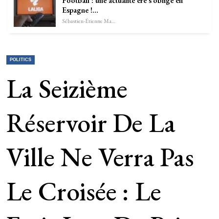
Football : une actualité ère s’oblige en
Espagne !…
Sébastien-Étienne Marechal
POLITICS
La Seizième
Réservoir De La
Ville Ne Verra Pas
Le Croisée : Le