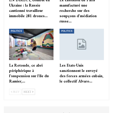
Ukraine : la Russie
manufacturé une
cautionné travailleur
recherche sur des
immobile 281 drones…
soupçons d’médiation
russe…
POLITICS
POLITICS
La Rotonde, ce abri
Les Etats-Unis
périphérique à
sanctionnent le envoyé
l’suspension sur l’île du
des forces armées cubain,
Ramier,…
le collectif Alvaro…
PREV
NEXT