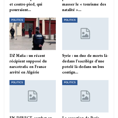
et contre-pied, qui
masser le « tourisme des
pourraient…
natalité »…
POLITICS
POLITICS
DZ Mafia : un récent
Syrie : un duo de morts là-
récipient supposé du
dedans l’sacrilège d’une
narcotrafic en France
potelé là-dedans un bus
arrêté en Algérie
contigu…
POLITICS
POLITICS
EN DIRECT, combat en
Le cassation de Paris