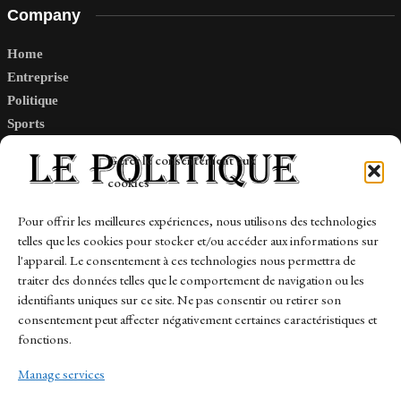
Company
Home
Entreprise
Politique
Sports
Tech
Gérer le consentement aux
Travail
cookies
Finance-Marches
Pour offrir les meilleures expériences, nous utilisons des technologies
telles que les cookies pour stocker et/ou accéder aux informations sur
Links
l'appareil. Le consentement à ces technologies nous permettra de
traiter des données telles que le comportement de navigation ou les
Contact
identifiants uniques sur ce site. Ne pas consentir ou retirer son
consentement peut affecter négativement certaines caractéristiques et
Sitemap
fonctions.
Manage services