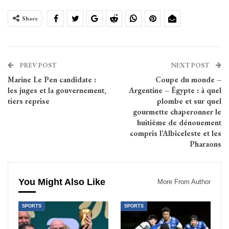
Share
PREV POST
NEXT POST
Marine Le Pen candidate :
Coupe du monde –
les juges et la gouvernement,
Argentine – Égypte : à quel
tiers reprise
plombe et sur quel
gourmette chaperonner le
huitième de dénouement
compris l’Albiceleste et les
Pharaons
You Might Also Like
More From Author
SPORTS
SPORTS