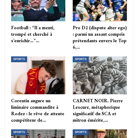
Football : “Il a menti,
Pro D2 (dispute alter ego)
trompé et cherché à
: parmi un assaut compris
s’enrichir…”…
prétendants envers le Top
6,…
SPORTS
SPORTS
Corentin augure un
CARNET NOIR. Pierre
liminaire commandite à
Lescure, métaphorique
Rodez : le rêve de attente
significatif du SCA et
compétiteur de…
mitron émérite,…
SPORTS
SPORTS