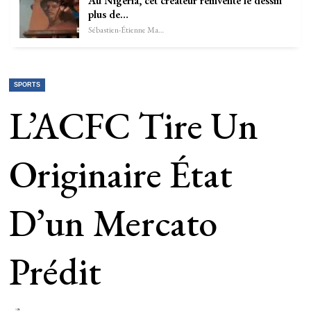
Au Nigeria, cet créateur réinvente le dessin
plus de…
Sébastien-Étienne Marechal
SPORTS
L’ACFC Tire Un
Originaire État
D’un Mercato
Prédit