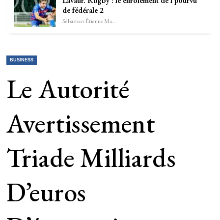
Lavaur. Rugby : le enrôlement de l’pourvu
de fédérale 2
Sébastien-Étienne Marechal
BUSINESS
Le Autorité
Avertissement
Triade Milliards
D’euros