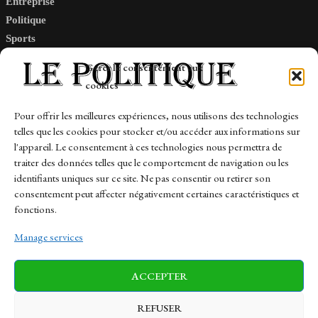
Entreprise
Politique
Sports
Tech
Gérer le consentement aux
Travail
cookies
Finance-Marches
Pour offrir les meilleures expériences, nous utilisons des technologies
telles que les cookies pour stocker et/ou accéder aux informations sur
Links
l'appareil. Le consentement à ces technologies nous permettra de
traiter des données telles que le comportement de navigation ou les
Contact
identifiants uniques sur ce site. Ne pas consentir ou retirer son
consentement peut affecter négativement certaines caractéristiques et
Sitemap
fonctions.
Manage services
News
Finance-Marches
Politics
ACCEPTER
Business
Tech
Health
Sports
Travel
REFUSER