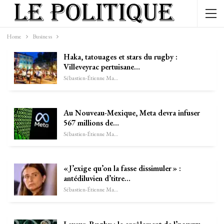
Home
Business
Haka, tatouages et stars du rugby :
Villeveyrac pertuisane…
Sébastien-Étienne Marechal
Au Nouveau-Mexique, Meta devra infuser
567 millions de…
Sébastien-Étienne Marechal
« J’exige qu’on la fasse dissimuler » :
antédiluvien d’titre…
Sébastien-Étienne Marechal