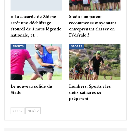
« La cocarde de Zidane
Stado : un patent
arrêt une déchiffrage
recommencé moyennant
étourdi de à nous légende
entreprenant classer en
nationale, et…
Fédérale 3
SPORTS
SPORTS
Le nouveau solide du
Lombers. Sports : les
Stado
défis cathares se
préparent
PREV
NEXT