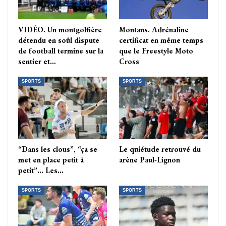
VIDÉO. Un montgolfière
Montans. Adrénaline
détendu en soûl dispute
certificat en même temps
de football termine sur la
que le Freestyle Moto
sentier et…
Cross
SPORTS
SPORTS
“Dans les clous”, “ça se
Le quiétude retrouvé du
met en place petit à
arène Paul-Lignon
petit”… Les…
SPORTS
SPORTS