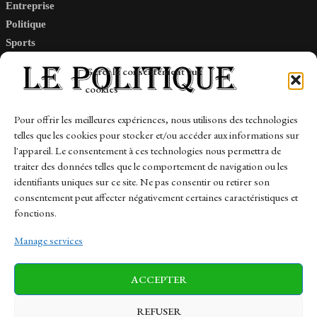
Entreprise
Politique
Sports
Tech
Gérer le consentement aux
Travail
cookies
Finance-Marches
Pour offrir les meilleures expériences, nous utilisons des technologies
telles que les cookies pour stocker et/ou accéder aux informations sur
Links
l'appareil. Le consentement à ces technologies nous permettra de
traiter des données telles que le comportement de navigation ou les
Contact
identifiants uniques sur ce site. Ne pas consentir ou retirer son
consentement peut affecter négativement certaines caractéristiques et
Sitemap
fonctions.
Manage services
News
Finance-Marches
Politics
ACCEPTER
Business
Tech
Health
Sports
Travel
REFUSER