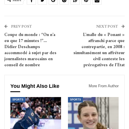
Share
PREV POST
NEXT POST
Coupe du monde : “On n’a
L’malle du « Ponant »
eu que 17 minutes !”…
affranchi parce que
Didier Deschamps
contrepartie, en 2008 :
accommodé à sujet par des
simultanément un affréteur
journalistes marocains en
civil conteste les
conseil de nombre
prérogatives de l’Etat
You Might Also Like
More From Author
SPORTS
SPORTS