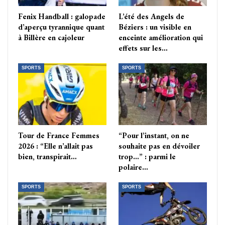
Fenix Handball : galopade
L’été des Angels de
d’aperçu tyrannique quant
Béziers : un visible en
à Billère en cajoleur
enceinte amélioration qui
effets sur les…
SPORTS
SPORTS
Tour de France Femmes
“Pour l’instant, on ne
2026 : “Elle n’allait pas
souhaite pas en dévoiler
bien, transpirait…
trop…” : parmi le
polaire…
SPORTS
SPORTS