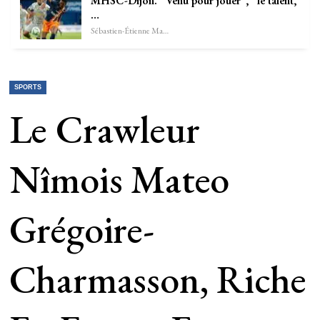
MHSC-Dijon. “Venu pour jouer”, “le talent,
…
Sébastien-Étienne Marechal
SPORTS
Le Crawleur
Nîmois Mateo
Grégoire-
Charmasson, Riche