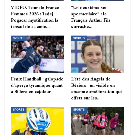
VIDÉO. Tour de France
“Un deuxième set
Femmes 2026 : Tadej
spectaculaire” : le
Pogacar mystification la
Français Arthur Fils
tansad de sa amie…
s’arrache…
SPORTS
SPORTS
Fenix Handball : galopade
L’été des Angels de
d’aperçu tyrannique quant
Béziers : un visible en
à Billère en cajoleur
enceinte amélioration qui
effets sur les…
SPORTS
SPORTS