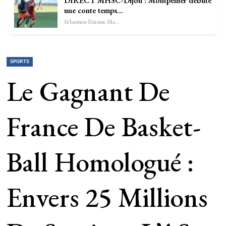
DIRECT MHSC-Dijon : Montpellier débute
une conte temps…
Sébastien-Étienne Marechal
SPORTS
Le Gagnant De
France De Basket-
Ball Homologué :
Envers 25 Millions