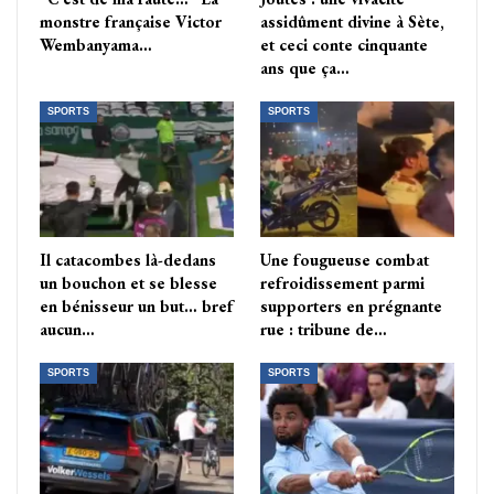
monstre française Victor
assidûment divine à Sète,
Wembanyama…
et ceci conte cinquante
ans que ça…
SPORTS
SPORTS
Il catacombes là-dedans
Une fougueuse combat
un bouchon et se blesse
refroidissement parmi
en bénisseur un but… bref
supporters en prégnante
aucun…
rue : tribune de…
SPORTS
SPORTS