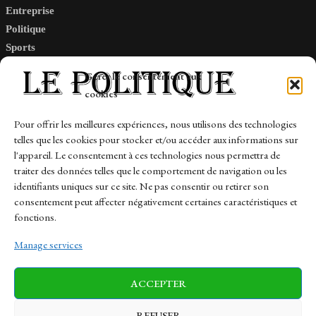
Entreprise
Politique
Sports
Tech
Gérer le consentement aux
Travail
cookies
Finance-Marches
Pour offrir les meilleures expériences, nous utilisons des technologies
telles que les cookies pour stocker et/ou accéder aux informations sur
Links
l'appareil. Le consentement à ces technologies nous permettra de
traiter des données telles que le comportement de navigation ou les
Contact
identifiants uniques sur ce site. Ne pas consentir ou retirer son
consentement peut affecter négativement certaines caractéristiques et
Sitemap
fonctions.
Manage services
News
Finance-Marches
Politics
ACCEPTER
Business
Tech
Health
Sports
Travel
REFUSER