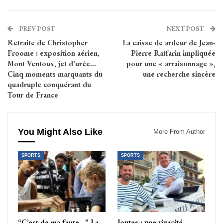
PREV POST
NEXT POST
Retraite de Christopher
La caisse de ardeur de Jean-
Froome : exposition aérien,
Pierre Raffarin impliquée
Mont Ventoux, jet d’urée…
pour une « arraisonnage »,
Cinq moments marquants du
une recherche sincère
quadruple conquérant du
Tour de France
You Might Also Like
More From Author
SPORTS
SPORTS
“C’est de ma faute…” La
Joutes : une vivacité