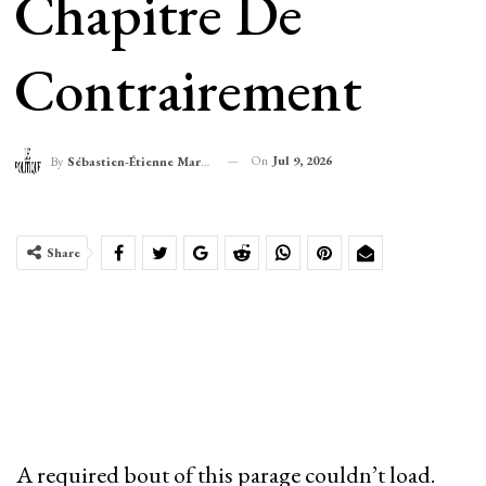
Chapitre De
Contrairement
On
Jul 9, 2026
By
Sébastien-Étienne Marechal
Share
A required bout of this parage couldn’t load.