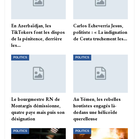
En Azerbaïdjan, les
Carlos Echeverria Jesus,
TikTokers font les dispos
politiste : « La indignation
de la pénitence, derrière
de Ceuta truchement les…
les…
POLITICS
POLITICS
Le bourgmestre RN de
Au Yémen, les rebelles
Montargis démissionne,
houtistes engagés là-
quatre paye mais puis son
dedans une hélicoïde
désignation
querelleuse
POLITICS
POLITICS