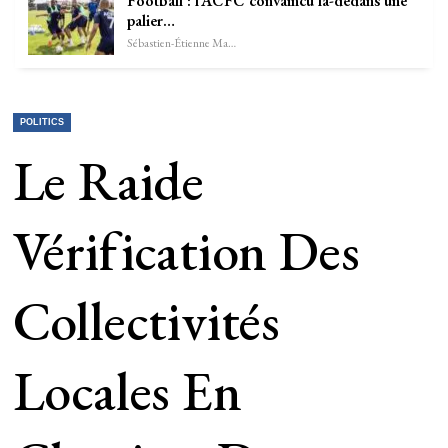
Football : l’ACFC convaincu là-dedans une
palier…
Sébastien-Étienne Marechal
POLITICS
Le Raide
Vérification Des
Collectivités
Locales En