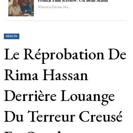
French Film Review: Un Beau Matin
Sébastien-Étienne Marechal
HEALTH
Le Réprobation De
Rima Hassan
Derrière Louange
Du Terreur Creusé