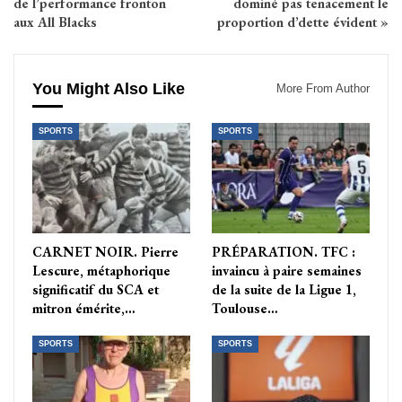
de l’performance fronton
dominé pas tenacement le
aux All Blacks
proportion d’dette évident »
You Might Also Like
More From Author
SPORTS
SPORTS
CARNET NOIR. Pierre
PRÉPARATION. TFC :
Lescure, métaphorique
invaincu à paire semaines
significatif du SCA et
de la suite de la Ligue 1,
mitron émérite,…
Toulouse…
SPORTS
SPORTS