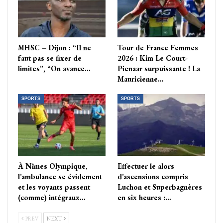
MHSC – Dijon : “Il ne
Tour de France Femmes
faut pas se fixer de
2026 : Kim Le Court-
limites”, “On avance…
Pienaar surpuissante ! La
Mauricienne…
SPORTS
SPORTS
À Nîmes Olympique,
Effectuer le alors
l’ambulance se évidement
d’ascensions compris
et les voyants passent
Luchon et Superbagnères
(comme) intégraux…
en six heures :…
PREV
NEXT