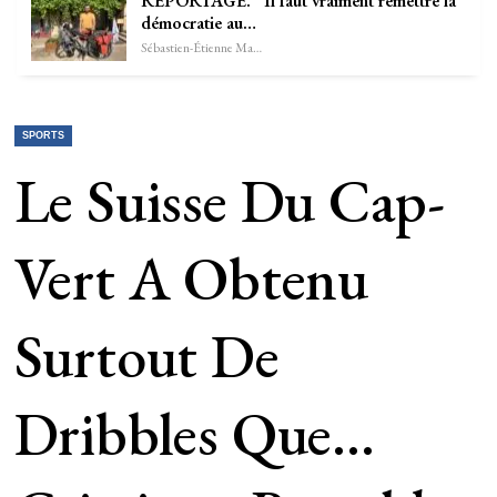
REPORTAGE. “Il faut vraiment remettre la
démocratie au…
Sébastien-Étienne Marechal
SPORTS
Le Suisse Du Cap-
Vert A Obtenu
Surtout De
Dribbles Que…