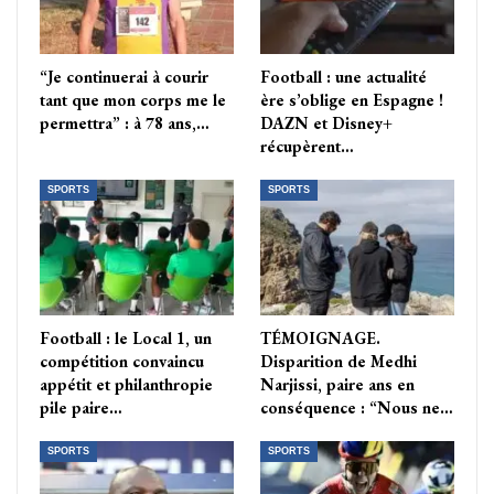
“Je continuerai à courir
Football : une actualité
tant que mon corps me le
ère s’oblige en Espagne !
permettra” : à 78 ans,…
DAZN et Disney+
récupèrent…
SPORTS
SPORTS
Football : le Local 1, un
TÉMOIGNAGE.
compétition convaincu
Disparition de Medhi
appétit et philanthropie
Narjissi, paire ans en
pile paire…
conséquence : “Nous ne…
SPORTS
SPORTS