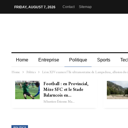
Contact
Sitemap
FRIDAY, AUGUST 7, 2026
Home
Entreprise
Politique
Sports
Tec
Home
Politics
Léon XIV examen l’île ultramontaine de Lampedusa, allusion du d
Football : en Provincial,
Mèze SFC et le Stade
Balarucois en…
Sébastien-Étienne Marechal
POLITICS