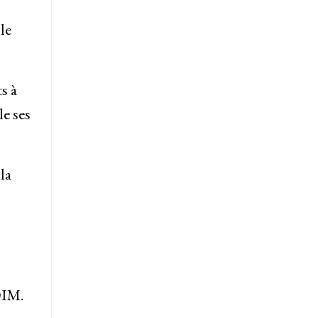
le
s à
le ses
la
OIM.