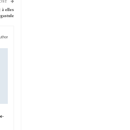
POST
 à elles
rgastule
uthor
’e-