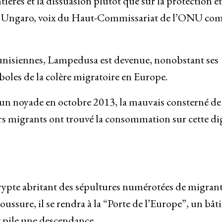
ières et la dissuasion plutôt que sur la protection et
ippo Ungaro, voix du Haut-Commissariat de l’ONU c
tunisiennes, Lampedusa est devenue, nonobstant ses
mboles de la colère migratoire en Europe.
 un noyade en octobre 2013, la mauvais consterné de
ieurs migrants ont trouvé la consommation sur cette d
 crypte abritant des sépultures numérotées de migran
ussure, il se rendra à la “Porte de l’Europe”, un bâ
t pile une descendance.