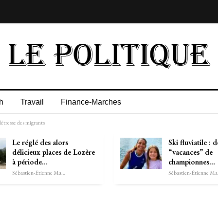
h
Travail
Finance-Marches
étresse des migrants
Le réglé des alors
Ski fluviatile : d
délicieux places de Lozère
“vacances” de
à période…
championnes…
Sébastien-Étienne Marechal
Séb