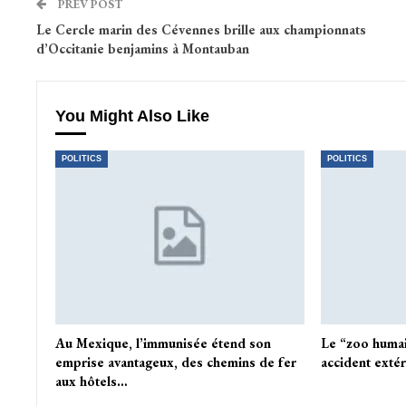
PREV POST
Le Cercle marin des Cévennes brille aux championnats
d’Occitanie benjamins à Montauban
You Might Also Like
POLITICS
POLITICS
Au Mexique, l’immunisée étend son
Le “zoo humai
emprise avantageux, des chemins de fer
accident extér
aux hôtels…