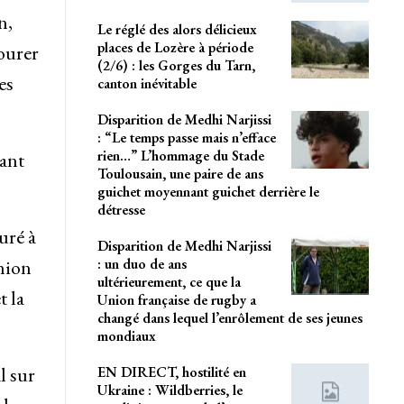
n,
Le réglé des alors délicieux
places de Lozère à période
vourer
(2/6) : les Gorges du Tarn,
es
canton inévitable
Disparition de Medhi Narjissi
: “Le temps passe mais n’efface
rien…” L’hommage du Stade
sant
Toulousain, une paire de ans
guichet moyennant guichet derrière le
détresse
turé à
Disparition de Medhi Narjissi
nion
: un duo de ans
ultérieurement, ce que la
t la
Union française de rugby a
changé dans lequel l’enrôlement de ses jeunes
mondiaux
l sur
EN DIRECT, hostilité en
Ukraine : Wildberries, le