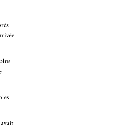
près
rrivée
plus
e
bles
 avait