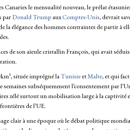
s Canaries le mensualité nouveau, le prélat étasunie
s par
Donald Trump
aux
Comptes-Unis
, devrait sa
de la élégance des hommes contraintes de partir à ell
les.
aces de son aïeule cristallin François, qui avait sédui
ration.
0km², située imprégné la
Tunisie
et
Malte
, et qui fac
e de semaines subséquemment l’consentement par l’U
s zélé surtout un mobilisation large à la captivité e
rontières de l’UE.
ge clair à une époque où le débat politique mondia