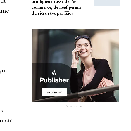
 la
prodigieux russe de l’e-
commerce, de neuf permis
omme
derrière rêve par Kiev
igue
- Advertisement -
ts
timent