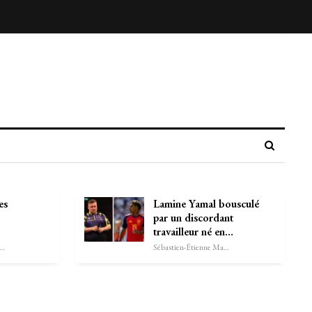
es
Lamine Yamal bousculé
par un discordant
travailleur né en…
astien-Étienne Marechal
Sébastien-Étienne Marechal