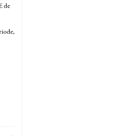
E de
riode,