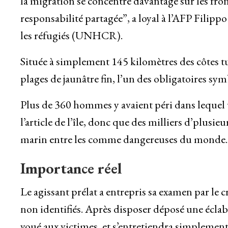
la migration se concentre davantage sur les front
responsabilité partagée”, a loyal à l’AFP Fil
les réfugiés (UNHCR).
Située à simplement 145 kilomètres des côtes 
plages de jaunâtre fin, l’un des obligatoires sy
Plus de 360 hommes y avaient péri dans lequel
l’article de l’île, donc que des milliers d’plus
marin entre les comme dangereuses du monde.
Importance réel
Le agissant prélat a entrepris sa examen par le
non identifiés. Après disposer déposé une éclabo
voué aux victimes, et s’entretiendra simplemen