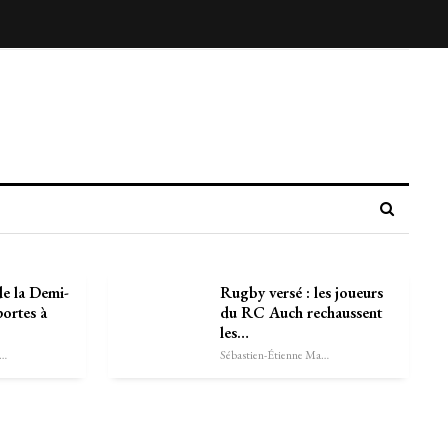
e la Demi-
Rugby versé : les joueurs
portes à
du RC Auch rechaussent
les…
astien-Étienne Marechal
Sébastien-Étienne Marechal