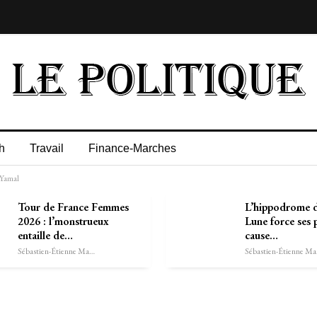
h
Travail
Finance-Marches
 Yamal
Tour de France Femmes
L’hippodrome d
2026 : l’monstrueux
Lune force ses 
entaille de…
cause…
Sébastien-Étienne Marechal
Séb