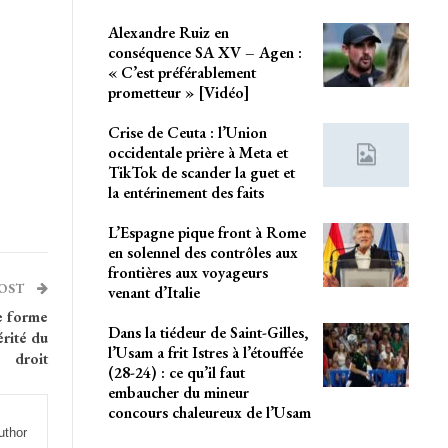
Alexandre Ruiz en
conséquence SA XV – Agen :
« C’est préférablement
prometteur » [Vidéo]
Crise de Ceuta : l’Union
occidentale prière à Meta et
TikTok de scander la guet et
la entérinement des faits
L’Espagne pique front à Rome
en solennel des contrôles aux
frontières aux voyageurs
POST
venant d’Italie
ne forme
Dans la tiédeur de Saint-Gilles,
érité du
l’Usam a frit Istres à l’étouffée
droit
(28-24) : ce qu’il faut
embaucher du mineur
concours chaleureux de l’Usam
uthor