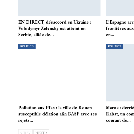
EN DIRECT, désaccord en Ukraine :
L’Espagne acc
Volodymyr Zelensky est atteint en
frontières aux
Serbie, alliée de…
en…
POLITICS
POLITICS
Pollution aux Pfas : la ville de Rouen
Maroc : derri
susceptible délation afin BASF avec ses
Rabat, un com
rejets…
courant de…
PREV
NEXT