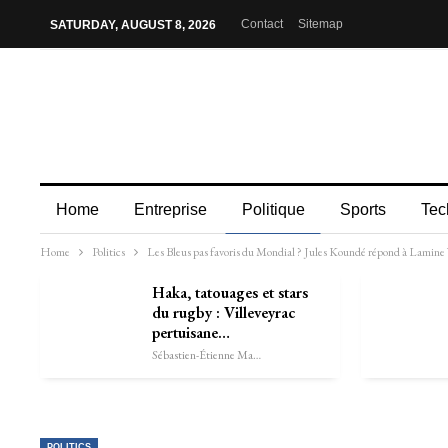
Contact
Sitemap
SATURDAY, AUGUST 8, 2026
Home
Entreprise
Politique
Sports
Tec
Home
Politics
Les Bleus pas favoris du Mondial ? Jules Koundé répond à Lamine
Haka, tatouages et stars
du rugby : Villeveyrac
pertuisane…
Sébastien-Étienne Marechal
POLITICS