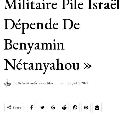
Militaire Pile Israël
Dépende De
Benyamin
Nétanyahou »
On
Jul 5, 2026
By
Sébastien-Étienne Marechal
Share