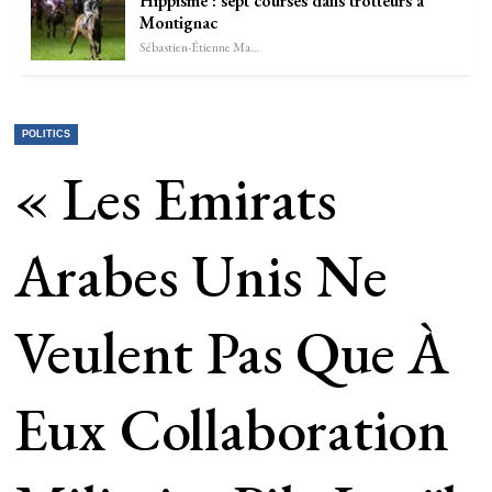
Hippisme : sept courses dans trotteurs à
Montignac
Sébastien-Étienne Marechal
POLITICS
« Les Emirats
Arabes Unis Ne
Veulent Pas Que À
Eux Collaboration