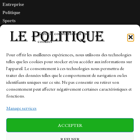
Entreprise
Politique
Sports
Tech
Gérer le consentement aux
Travail
cookies
Finance-Marches
Pour offrir les meilleures expériences, nous utilisons des technologies
telles que les cookies pour stocker et/ou accéder aux informations sur
Links
l'appareil. Le consentement à ces technologies nous permettra de
traiter des données telles que le comportement de navigation ou les
Contact
identifiants uniques sur ce site. Ne pas consentir ou retirer son
consentement peut affecter négativement certaines caractéristiques et
Sitemap
fonctions.
Manage services
News
Finance-Marches
Politics
ACCEPTER
Business
Tech
Health
Sports
Travel
REFUSER