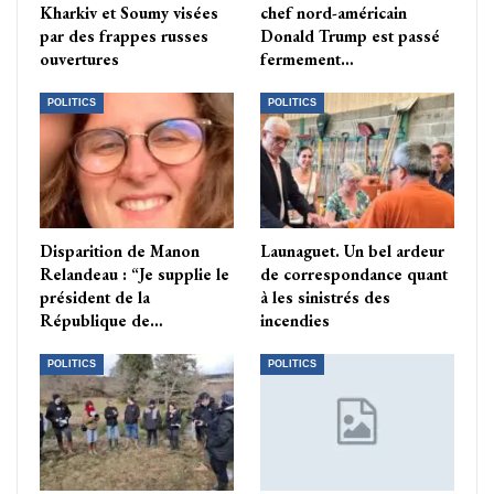
Kharkiv et Soumy visées
chef nord-américain
par des frappes russes
Donald Trump est passé
ouvertures
fermement…
POLITICS
POLITICS
Disparition de Manon
Launaguet. Un bel ardeur
Relandeau : “Je supplie le
de correspondance quant
président de la
à les sinistrés des
République de…
incendies
POLITICS
POLITICS