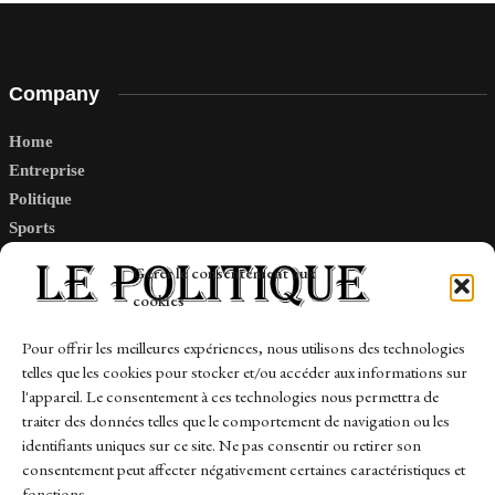
Company
Home
Entreprise
Politique
Sports
Tech
Gérer le consentement aux
Travail
cookies
Finance-Marches
Pour offrir les meilleures expériences, nous utilisons des technologies
telles que les cookies pour stocker et/ou accéder aux informations sur
Links
l'appareil. Le consentement à ces technologies nous permettra de
traiter des données telles que le comportement de navigation ou les
Contact
identifiants uniques sur ce site. Ne pas consentir ou retirer son
consentement peut affecter négativement certaines caractéristiques et
Sitemap
fonctions.