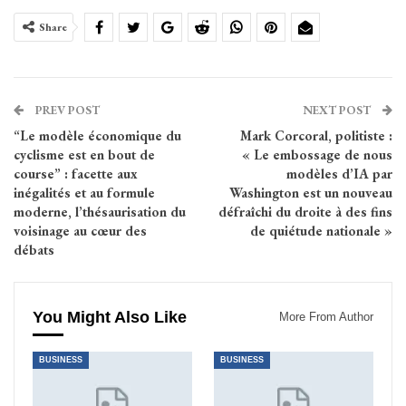
Share
PREV POST
NEXT POST
“Le modèle économique du
Mark Corcoral, politiste :
cyclisme est en bout de
« Le embossage de nous
course” : facette aux
modèles d’IA par
inégalités et au formule
Washington est un nouveau
moderne, l’thésaurisation du
défraîchi du droite à des fins
voisinage au cœur des
de quiétude nationale »
débats
You Might Also Like
More From Author
BUSINESS
BUSINESS