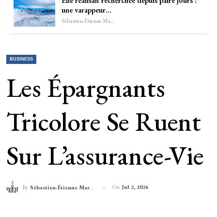
Elle réalisait recherchée depuis paire jours :
une varappeur…
Sébastien-Étienne Marechal
BUSINESS
Les Épargnants
Tricolore Se Ruent
Sur L’assurance-Vie
On
Jul 2, 2026
By
Sébastien-Étienne Marechal