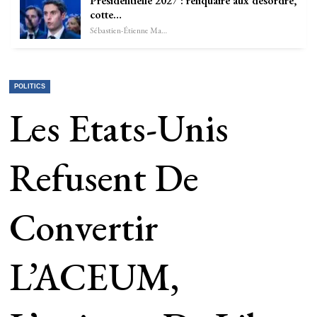
Présidentielle 2027 : reliquaire aux désordre,
cotte…
Sébastien-Étienne Marechal
POLITICS
Les Etats-Unis
Refusent De
Convertir
L’ACEUM,