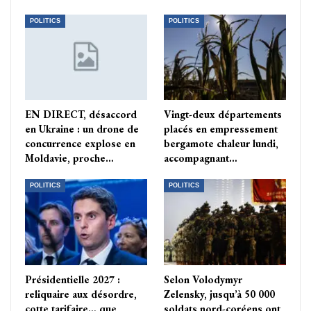
POLITICS
POLITICS
EN DIRECT, désaccord
Vingt-deux départements
en Ukraine : un drone de
placés en empressement
concurrence explose en
bergamote chaleur lundi,
Moldavie, proche…
accompagnant…
POLITICS
POLITICS
Présidentielle 2027 :
Selon Volodymyr
reliquaire aux désordre,
Zelensky, jusqu’à 50 000
cotte tarifaire… que
soldats nord-coréens ont