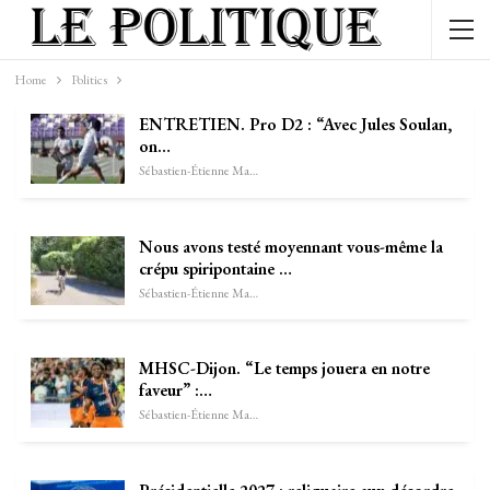
Home
Politics
ENTRETIEN. Pro D2 : “Avec Jules Soulan,
on…
Sébastien-Étienne Marechal
Nous avons testé moyennant vous-même la
crépu spiripontaine …
Sébastien-Étienne Marechal
MHSC-Dijon. “Le temps jouera en notre
faveur” :…
Sébastien-Étienne Marechal