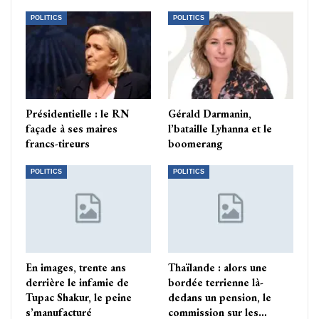
POLITICS
POLITICS
Présidentielle : le RN
Gérald Darmanin,
façade à ses maires
l’bataille Lyhanna et le
francs-tireurs
boomerang
POLITICS
POLITICS
En images, trente ans
Thaïlande : alors une
derrière le infamie de
bordée terrienne là-
Tupac Shakur, le peine
dedans un pension, le
s’manufacturé
commission sur les…