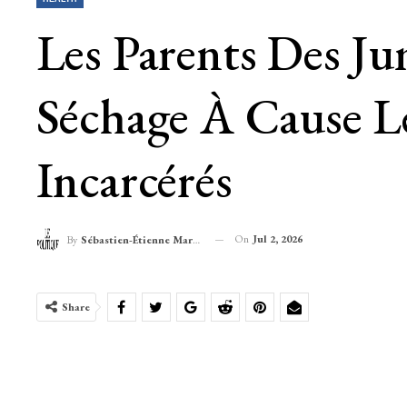
Les Parents Des J
Séchage À Cause L
Incarcérés
On
Jul 2, 2026
By
Sébastien-Étienne Marechal
Share