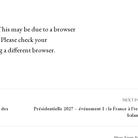
 This may be due to a browser
 Please check your
g a different browser.
NEXT 
 des
Présidentielle 2027 – événement 1 : la France à l’
bala
More From A