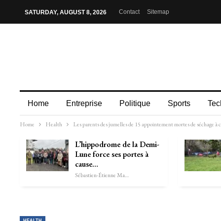
Contact
Sitemap
SATURDAY, AUGUST 8, 2026
Home
Entreprise
Politique
Sports
Tec
Home
Health
Les parents des jumelles de 15 appointement mortes de séchage à ca
L’hippodrome de la Demi-
Lune force ses portes à
cause…
Sébastien-Étienne Marechal
HEALTH