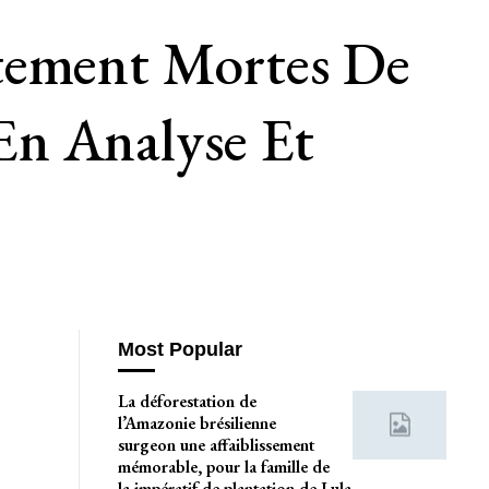
ntement Mortes De
En Analyse Et
Most Popular
La déforestation de
l’Amazonie brésilienne
surgeon une affaiblissement
mémorable, pour la famille de
la impératif de plantation de Lula