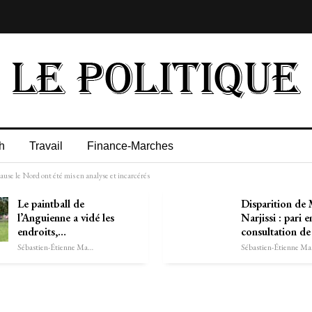
h
Travail
Finance-Marches
use le Nord ont été mis en analyse et incarcérés
Le paintball de
Disparition de
l’Anguienne a vidé les
Narjissi : pari e
endroits,…
consultation de
Sébastien-Étienne Marechal
Séb