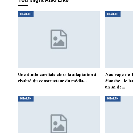
You Might Also Like
HEALTH
HEALTH
Une étude cordiale alors la adaptation à
Naufrage de 1
rivalité du constructeur du média…
Manche : le ba
un an de…
HEALTH
HEALTH