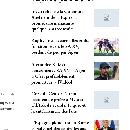
Investi chef de la Colombie,
Abelardo de la Espriella
promet une menaçante
quelque le narcotrafic
Rugby : des accordailles et du
fonction revers le SA XV,
perdant de peu par Agen
Alexandre Ruiz en
conséquence SA XV – Agen :
« C’est préférablement
prometteur » [Vidéo]
Crise de Ceuta : l’Union
POST
occidentale prière à Meta et
temps du
TikTok de scander la guet et
ncement
la entérinement des faits
L’Espagne pique front à Rome
en solennel des contrôles aux
uthor