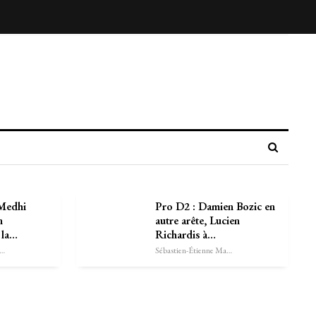
 Medhi
Pro D2 : Damien Bozic en
n
autre arête, Lucien
 la…
Richardis à…
astien-Étienne Marechal
Sébastien-Étienne Marechal