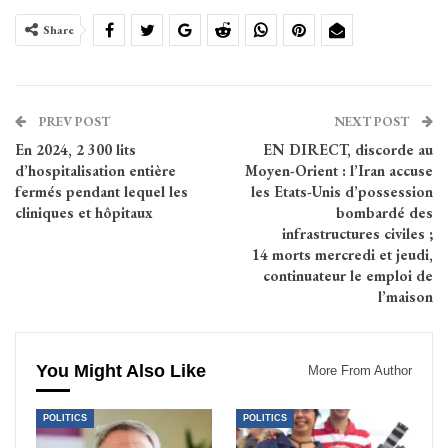
Share
PREV POST
NEXT POST
En 2024, 2 300 lits
EN DIRECT, discorde au
d’hospitalisation entière
Moyen-Orient : l’Iran accuse
fermés pendant lequel les
les Etats-Unis d’possession
cliniques et hôpitaux
bombardé des
infrastructures civiles ;
14 morts mercredi et jeudi,
continuateur le emploi de
l’maison
You Might Also Like
More From Author
POLITICS
POLITICS