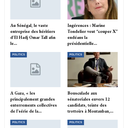
Au Sénégal, le vaste
Ingérences : Marine
entreprise des héritiers
Tondelier veut “couper X”
d’El Hadj Omar Tall afin
endéans la
le…
présidentielle…
POLITICS
POLITICS
A Gaza, « les
Bousculade aux
principalement grandes
sénatoriales envers 12
enterrements collectives
candidats, teinte des
de l’série de la…
trottoirs à Montauban,…
POLITICS
POLITICS