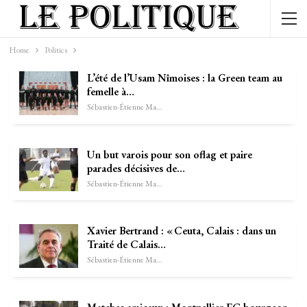
Home
Politics
L’été de l’Usam Nîmoises : la Green team au
femelle à…
Sébastien-Étienne Marechal
Un but varois pour son oflag et paire
parades décisives de…
Sébastien-Étienne Marechal
Xavier Bertrand : « Ceuta, Calais : dans un
Traité de Calais…
Sébastien-Étienne Marechal