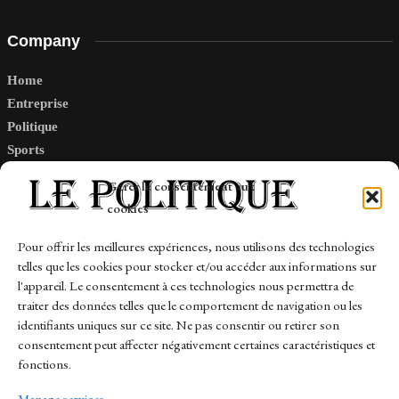
Company
Home
Entreprise
Politique
Sports
Tech
Gérer le consentement aux
Travail
cookies
Finance-Marches
Pour offrir les meilleures expériences, nous utilisons des technologies
telles que les cookies pour stocker et/ou accéder aux informations sur
Links
l'appareil. Le consentement à ces technologies nous permettra de
traiter des données telles que le comportement de navigation ou les
Contact
identifiants uniques sur ce site. Ne pas consentir ou retirer son
Sitemap
consentement peut affecter négativement certaines caractéristiques et
fonctions.
Manage services