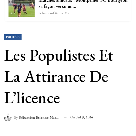
Matches amicaux : Montpellier FC bourgeon
sa façon verso un…
Sébastien-Étienne Marechal
POLITICS
Les Populistes Et
La Attirance De
L’licence
On
Jul 9, 2026
By
Sébastien-Étienne Marechal