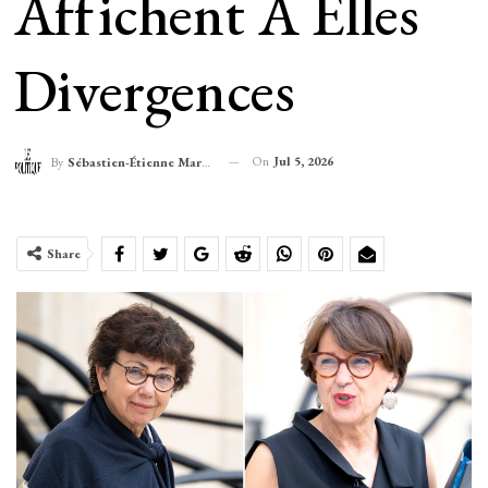
Affichent À Elles
Divergences
On
Jul 5, 2026
By
Sébastien-Étienne Marechal
Share