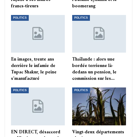
francs-tireurs
boomerang
POLITICS
POLITICS
En images, trente ans
Thaïlande : alors une
derrière le infamie de
bordée terrienne là-
Tupac Shakur, le peine
dedans un pension, le
s’manufacturé
commission sur les…
POLITICS
POLITICS
EN DIRECT, désaccord
Vingt-deux départements