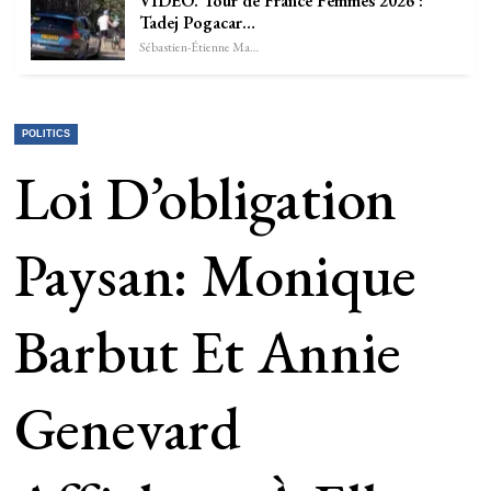
VIDÉO. Tour de France Femmes 2026 :
Tadej Pogacar…
Sébastien-Étienne Marechal
POLITICS
Loi D’obligation
Paysan: Monique
Barbut Et Annie
Genevard