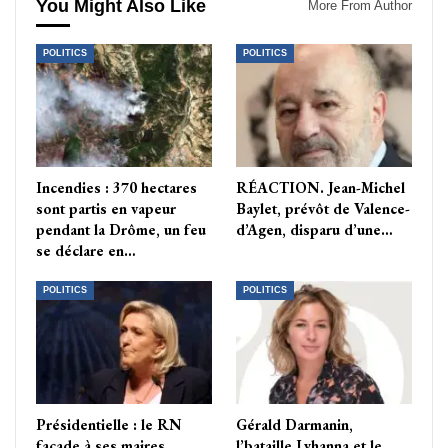
You Might Also Like
More From Author
POLITICS
POLITICS
Incendies : 370 hectares
RÉACTION. Jean-Michel
sont partis en vapeur
Baylet, prévôt de Valence-
pendant la Drôme, un feu
d’Agen, disparu d’une…
se déclare en…
POLITICS
POLITICS
Présidentielle : le RN
Gérald Darmanin,
façade à ses maires
l’bataille Lyhanna et le