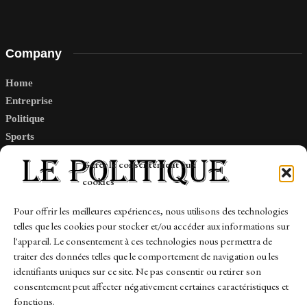
Company
Home
Entreprise
Politique
Sports
Tech
Gérer le consentement aux
Travail
cookies
Finance-Marches
Pour offrir les meilleures expériences, nous utilisons des technologies
telles que les cookies pour stocker et/ou accéder aux informations sur
Links
l'appareil. Le consentement à ces technologies nous permettra de
traiter des données telles que le comportement de navigation ou les
Contact
identifiants uniques sur ce site. Ne pas consentir ou retirer son
consentement peut affecter négativement certaines caractéristiques et
Sitemap
fonctions.