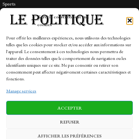
Sports
Tech
Gérer le consentement aux
Travail
cookies
Finance-Marches
Pour offrir les meilleures expériences, nous utilisons des technologies
telles que les cookies pour stocker et/ou accéder aux informations sur
Links
l'appareil. Le consentement à ces technologies nous permettra de
traiter des données telles que le comportement de navigation ou les
Contact
identifiants uniques sur ce site. Ne pas consentir ou retirer son
consentement peut affecter négativement certaines caractéristiques et
Sitemap
fonctions.
Manage services
News
Finance-Marches
Politics
ACCEPTER
Business
Tech
Health
Sports
Travel
REFUSER
AFFICHER LES PRÉFÉRENCES
© 1997-2026 - lepolitique.net. All Rights Reserved.