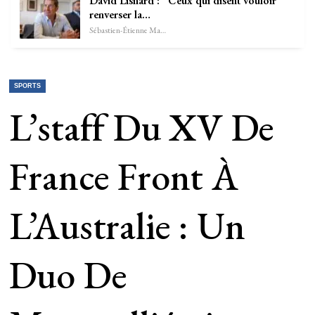
David Lisnard : “Ceux qui disent vouloir
renverser la…
Sébastien-Étienne Marechal
SPORTS
L’staff Du XV De
France Front À
L’Australie : Un
Duo De