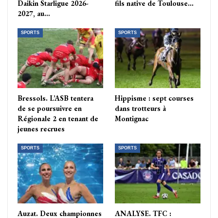
Daikin Starligue 2026-
fils native de Toulouse…
2027, au…
SPORTS
SPORTS
Bressols. L’ASB tentera
Hippisme : sept courses
de se poursuivre en
dans trotteurs à
Régionale 2 en tenant de
Montignac
jeunes recrues
SPORTS
SPORTS
Auzat. Deux championnes
ANALYSE. TFC :