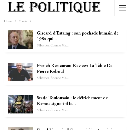
Home
Sports
Giscard d’Estaing : son pochade humain de
1984 qui…
Sébastien-Étienne Marechal
French Restaurant Review: La Table De
Pierre Reboul
Sébastien-Étienne Marechal
Stade Toulousain : le défrichement de
Ramos signe-t-il le…
Sébastien-Étienne Marechal