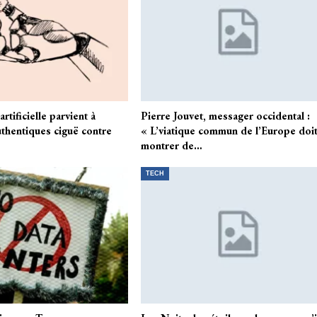
rtificielle parvient à
Pierre Jouvet, messager occidental :
uthentiques ciguë contre
« L’viatique commun de l’Europe doi
montrer de…
TECH