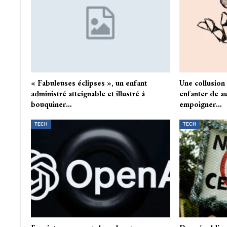
« Fabuleuses éclipses », un enfant
Une collusion a
administré atteignable et illustré à
enfanter de a
bouquiner…
empoigner…
TECH
TECH