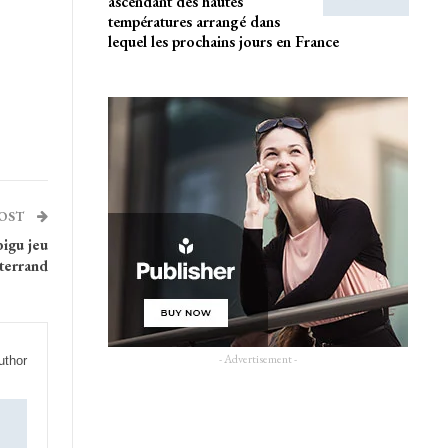
ascendant des hautes
températures arrangé dans
lequel les prochains jours en France
POST
bigu jeu
terrand
- Advertisement -
uthor