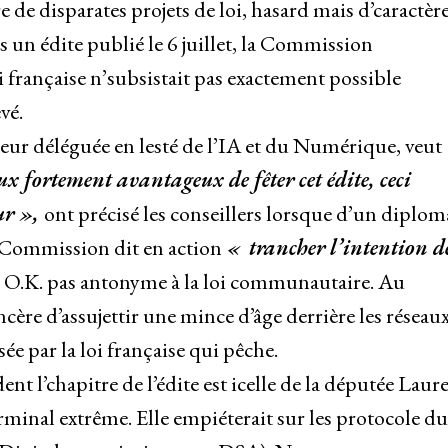
 de disparates projets de loi, hasard mais d’caractère
n édite publié le 6 juillet, la Commission
 française n’subsistait pas exactement possible
vé.
eur déléguée en lesté de l’IA et du Numérique, veut
x fortement avantageux de fêter cet édite, ceci
eur »,
ont précisé les conseillers lorsque d’un diplom
a Commission dit en action
« trancher l’intention d
en O.K. pas antonyme à la loi communautaire. Au
ère d’assujettir une mince d’âge derrière les réseau
ée par la loi française qui pêche.
nt l’chapitre de l’édite est icelle de la députée Laur
minal extrême. Elle empiéterait sur les protocole du