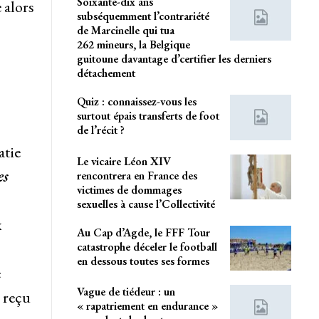
Soixante-dix ans
 alors
subséquemment l’contrariété
de Marcinelle qui tua
262 mineurs, la Belgique
guitoune davantage d’certifier les derniers
détachement
Quiz : connaissez-vous les
surtout épais transferts de foot
de l’récit ?
atie
Le vicaire Léon XIV
es
rencontrera en France des
victimes de dommages
sexuelles à cause l’Collectivité
x
Au Cap d’Agde, le FFF Tour
catastrophe déceler le football
en dessous toutes ses formes
e
Vague de tiédeur : un
 reçu
« rapatriement en endurance »