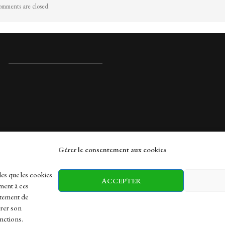
mments are closed.
Gérer le consentement aux cookies
rches
les que les cookies
ACCEPTER
ment à ces
rtement de
irer son
h
Health
Sports
Travel
nctions.