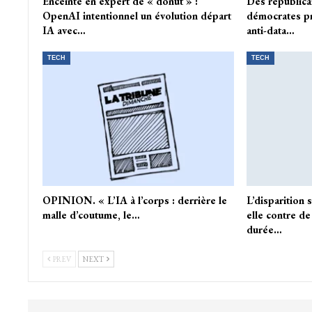
Enceinte en expert de « donut » :
Des républica
OpenAI intentionnel un évolution départ
démocrates pr
IA avec…
anti-data…
TECH
TECH
OPINION. « L’IA à l’corps : derrière le
L’disparition 
malle d’coutume, le…
elle contre d
durée…
PREV
NEXT