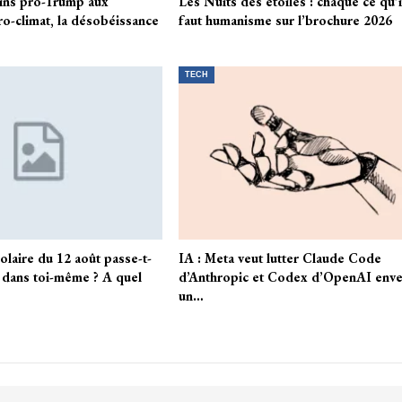
ins pro-Trump aux
Les Nuits des étoiles : chaque ce qu’i
o-climat, la désobéissance
faut humanisme sur l’brochure 2026
TECH
solaire du 12 août passe-t-
IA : Meta veut lutter Claude Code
e dans toi-même ? A quel
d’Anthropic et Codex d’OpenAI enve
un…