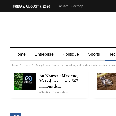
Contact
Sitemap
FRIDAY, AUGUST 7, 2026
Home
Entreprise
Politique
Sports
Tec
Home
Tech
Malgré les réticences de Bruxelles, le direction vise interminablemen
Au Nouveau-Mexique,
Meta devra infuser 567
millions de…
Sébastien-Étienne Marechal
TECH