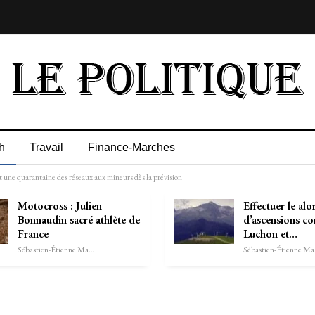
h
Travail
Finance-Marches
t une quarantaine des réseaux aux mineurs dès la prévision
Motocross : Julien
Effectuer le alo
Bonnaudin sacré athlète de
d’ascensions co
France
Luchon et…
Sébastien-Étienne Marechal
Séb