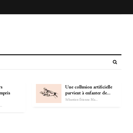
rs
Une collusion artificielle
mpris
parvient à enfanter de…
Sébastien-Étienne Marechal
astien-Étienne Marechal