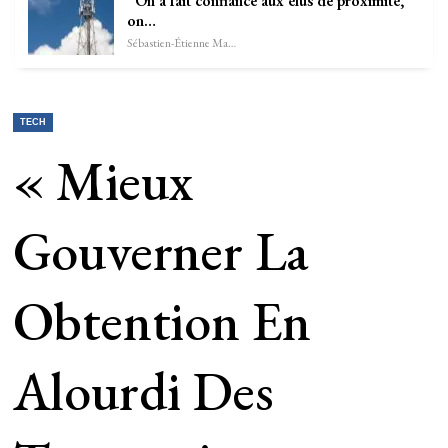
“On a fait confiance aux élus de proximité,
on…
Sébastien-Étienne Marechal
TECH
« Mieux
Gouverner La
Obtention En
Alourdi Des