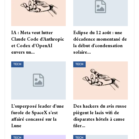
IA : Meta veut lutter
Eclipse du 12 août : une
Claude Code d’Anthropic
décadence momentané de
et Codex d’OpenAI
la début d’condensation
envers un…
solaire…
TECH
TECH
L’superposé leader d’une
Des hackers du avis russe
furole de SpaceX s’est
piègent le lacis wifi de
affairé concassé sur la
disparates hôtels à cause
Lune
filer…
TECH
TECH