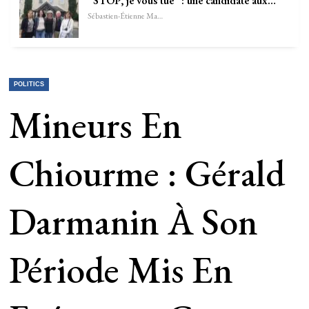
“STOP, je vous tue” : une candidate aux…
Sébastien-Étienne Marechal
POLITICS
Mineurs En
Chiourme : Gérald
Darmanin À Son
Période Mis En