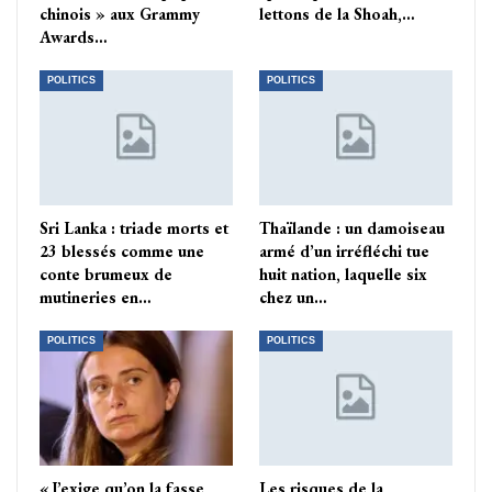
chinois » aux Grammy
lettons de la Shoah,…
Awards…
POLITICS
POLITICS
Sri Lanka : triade morts et
Thaïlande : un damoiseau
23 blessés comme une
armé d’un irréfléchi tue
conte brumeux de
huit nation, laquelle six
mutineries en…
chez un…
POLITICS
POLITICS
« J’exige qu’on la fasse
Les risques de la