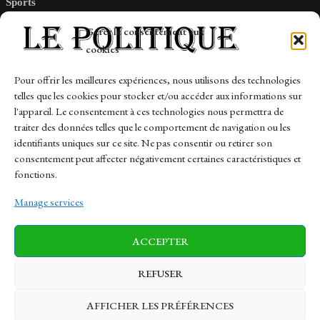
Sports
Tech
Gérer le consentement aux
Travail
cookies
Finance-Marches
Pour offrir les meilleures expériences, nous utilisons des technologies
telles que les cookies pour stocker et/ou accéder aux informations sur
Links
l'appareil. Le consentement à ces technologies nous permettra de
traiter des données telles que le comportement de navigation ou les
Contact
identifiants uniques sur ce site. Ne pas consentir ou retirer son
consentement peut affecter négativement certaines caractéristiques et
Sitemap
fonctions.
Manage services
News
Finance-Marches
Politics
ACCEPTER
Business
Tech
Health
Sports
Travel
REFUSER
AFFICHER LES PRÉFÉRENCES
© 1997-2026 - lepolitique.net. All Rights Reserved.