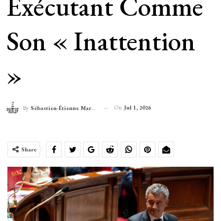
Exécutant Comme
Son « Inattention
»
On
Jul 1, 2026
By
Sébastien-Étienne Marechal
Share