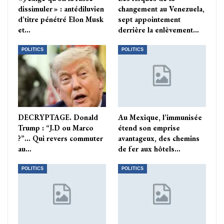
dissimuler » : antédiluvien
changement au Venezuela,
d’titre pénétré Elon Musk
sept appointement
et…
derrière la enlèvement…
POLITICS
POLITICS
DECRYPTAGE. Donald
Au Mexique, l’immunisée
Trump : “J.D ou Marco
étend son emprise
?”… Qui revers commuter
avantageux, des chemins
au…
de fer aux hôtels…
POLITICS
POLITICS