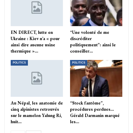
EN DIRECT, lutte en
“Une volonté de me
Ukraine : Kiev n’a « pour
discréditer
ainsi dire aucune usine
politiquement”: ainsi le
thermique »…
conseiller…
POLITICS
POLITICS
Au Népal, les anatomie de
“Stock fantôme”,
cinq alpinistes retrouvés
procédures perdues…
sur le mamelon Yalung Ri,
Gérald Darmanin marqué
huit…
les…