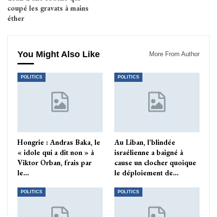
coupé les gravats à mains
éther
You Might Also Like
More From Author
POLITICS
POLITICS
Hongrie : Andras Baka, le
Au Liban, l’blindée
« idole qui a dit non » à
israélienne a baigné à
Viktor Orban, frais par
cause un clocher quoique
le…
le déploiement de…
POLITICS
POLITICS