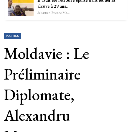
Il avait été retrouvé épuisé dans lequel sa
alcôve à 29 ans…
Sébastien-Étienne Marechal
POLITICS
Moldavie : Le
Préliminaire
Diplomate,
Alexandru