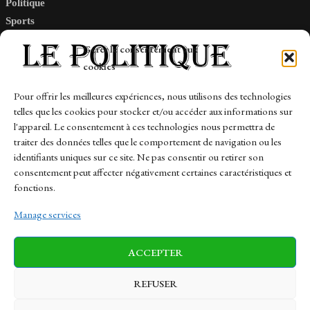
Politique
Sports
Tech
Gérer le consentement aux
Travail
cookies
Finance-Marches
Pour offrir les meilleures expériences, nous utilisons des technologies
telles que les cookies pour stocker et/ou accéder aux informations sur
Links
l'appareil. Le consentement à ces technologies nous permettra de
traiter des données telles que le comportement de navigation ou les
Contact
identifiants uniques sur ce site. Ne pas consentir ou retirer son
Sitemap
consentement peut affecter négativement certaines caractéristiques et
fonctions.
Manage services
News
Finance-Marches
Politics
ACCEPTER
Business
Tech
Health
Sports
Travel
REFUSER