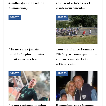
4 milliards : menacé de
se disent « fières » et
élimination,…
« intérieurement…
SPORTS
SPORTS
“Tu ne seras jamais
Tour de France Femmes
oubliée” : plus qu’miss
2026 : par conséquent une
jouait dessous les…
concurrence de la 7e
relâche est…
SPORTS
SPORTS
”Je me sapience pardon
Roquefort-sur-Garonne.