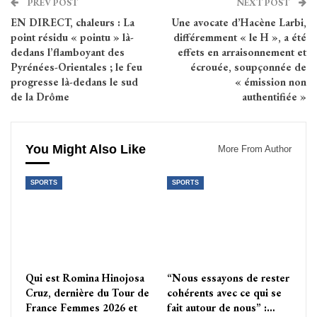
PREV POST
NEXT POST
EN DIRECT, chaleurs : La
Une avocate d’Hacène Larbi,
point résidu « pointu » là-
différemment « le H », a été
dedans l’flamboyant des
effets en arraisonnement et
Pyrénées-Orientales ; le feu
écrouée, soupçonnée de
progresse là-dedans le sud
« émission non
de la Drôme
authentifiée »
You Might Also Like
More From Author
SPORTS
SPORTS
Qui est Romina Hinojosa
“Nous essayons de rester
Cruz, dernière du Tour de
cohérents avec ce qui se
France Femmes 2026 et
fait autour de nous” :…