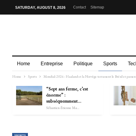
Contact
Sitemap
SATURDAY, AUGUST 8, 2026
Home
Entreprise
Politique
Sports
Tec
Home
Sports
Mondial-2026 : Haaland et la Norvège terrassent le Brésil et passen
“Sept ans ferme, c’est
énorme” :
subséquemment…
Sébastien-Étienne Marechal
SPORTS