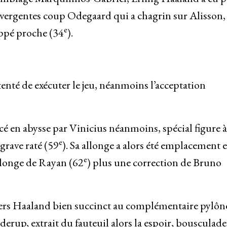
divergentes coup Odegaard qui a chagrin sur Alisson,
e
appé proche (34
).
tenté de exécuter le jeu, néanmoins l’acceptation
ncé en abysse par Vinicius néanmoins, spécial figure à
e
grave raté (59
). Sa allonge a alors été emplacement 
e
llonge de Rayan (62
) plus une correction de Bruno
vers Haaland bien succinct au complémentaire pylôn
derup, extrait du fauteuil alors la espoir, bousculade