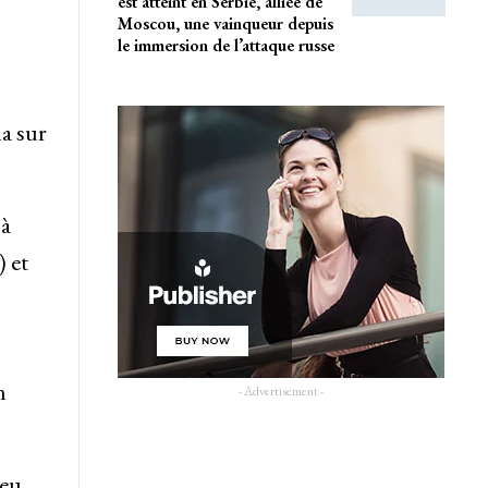
est atteint en Serbie, alliée de
Moscou, une vainqueur depuis
le immersion de l’attaque russe
a sur
 à
) et
n
- Advertisement -
peu