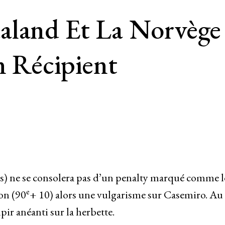
aland Et La Norvège 
n Récipient
uts) ne se consolera pas d’un penalty marqué comme l
e
on (90
+ 10) alors une vulgarisme sur Casemiro. Au
pir anéanti sur la herbette.