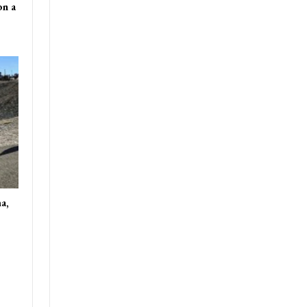
on a
a,