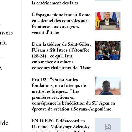
la entérinement des faits
L’Espagne pique front à Rome
en solennel des contrôles aux
n
frontières aux voyageurs
envers
venant d’Italie
it.
Dans la tiédeur de Saint-Gilles,
l’Usam a frit Istres à l’étouffée
(28-24) : ce qu’il faut
 –
embaucher du mineur
.
concours chaleureux de l’Usam
Pro D2 : “On est sur les
fondations, on a le temps de
mettre les briques…” Les
premières réactions en
conséquence le bénédiction du SU Agen en
épreuve de création à Soyaux-Angoulême
EN DIRECT, désaccord en
lidé
Ukraine : Volodymyr Zelensky