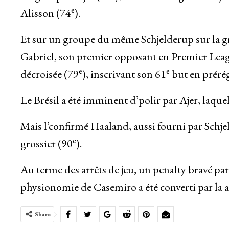
e
Alisson (74
).
Et sur un groupe du même Schjelderup sur la gro
Gabriel, son premier opposant en Premier Leag
e
e
décroisée (79
), inscrivant son 61
but en prérég
Le Brésil a été imminent d’polir par Ajer, laque
Mais l’confirmé Haaland, aussi fourni par Schje
e
grossier (90
).
Au terme des arrêts de jeu, un penalty bravé p
physionomie de Casemiro a été converti par la a
Share