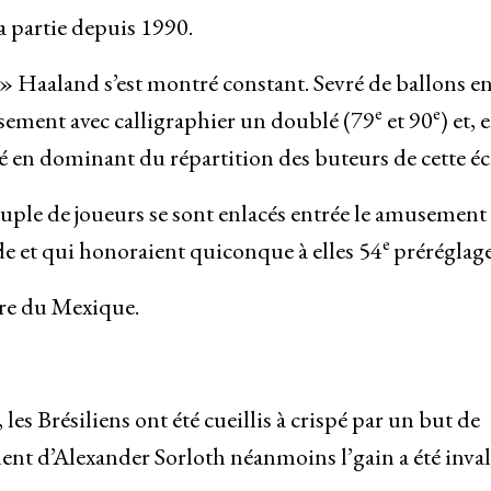
la partie depuis 1990.
 » Haaland s’est montré constant. Sevré de ballons e
e
e
musement avec calligraphier un doublé (79
et 90
) et, 
 en dominant du répartition des buteurs de cette écr
ouple de joueurs se sont enlacés entrée le amusement
e
 de et qui honoraient quiconque à elles 54
préréglage
ure du Mexique.
les Brésiliens ont été cueillis à crispé par un but de
ment d’Alexander Sorloth néanmoins l’gain a été inva