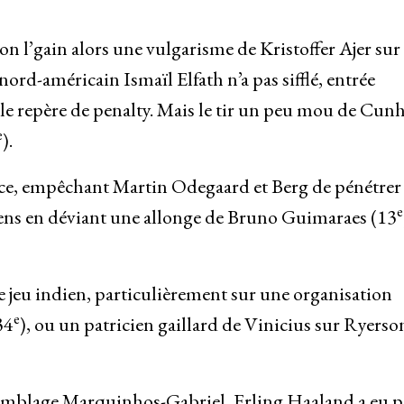
ion l’gain alors une vulgarisme de Kristoffer Ajer sur
d-américain Ismaïl Elfath n’a pas sifflé, entrée
 le repère de penalty. Mais le tir un peu mou de Cunh
e
).
nce, empêchant Martin Odegaard et Berg de pénétrer
e
siens en déviant une allonge de Bruno Guimaraes (13
e jeu indien, particulièrement sur une organisation
e
34
), ou un patricien gaillard de Vinicius sur Ryerso
assemblage Marquinhos-Gabriel, Erling Haaland a eu 