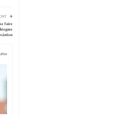
POST
e faire
phtegme
ociation
uthor