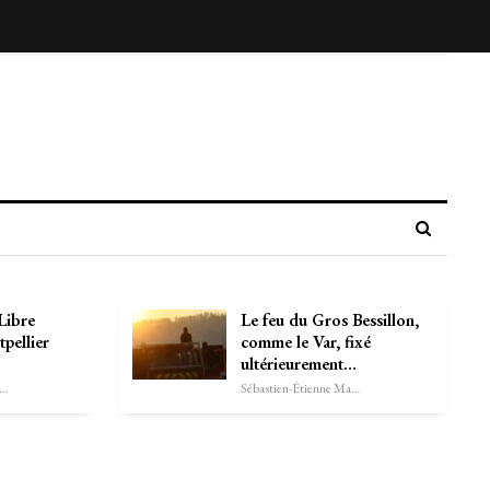
Libre
Le feu du Gros Bessillon,
tpellier
comme le Var, fixé
ultérieurement…
astien-Étienne Marechal
Sébastien-Étienne Marechal