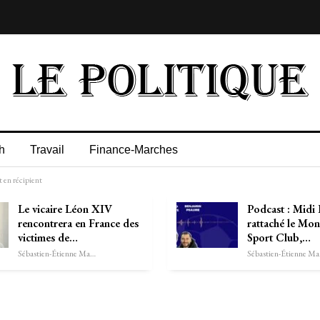
h
Travail
Finance-Marches
t en récipient
Le vicaire Léon XIV
Podcast : Midi 
rencontrera en France des
rattaché le Mon
victimes de…
Sport Club,…
Sébastien-Étienne Marechal
Séb