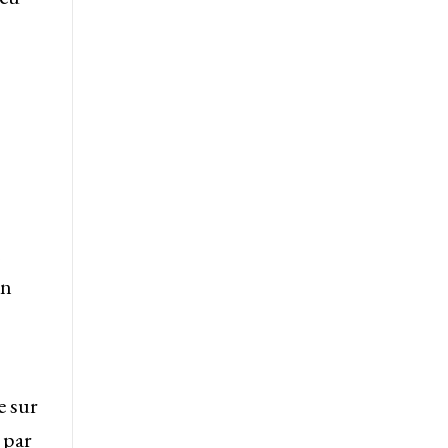
en
e sur
 par