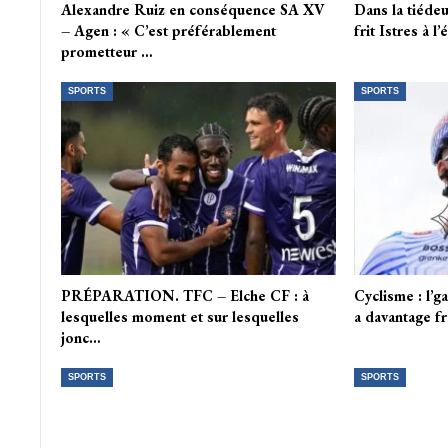
Alexandre Ruiz en conséquence SA XV
Dans la tiédeu
– Agen : « C’est préférablement
frit Istres à l
prometteur …
SPORTS
SPORTS
PRÉPARATION. TFC – Elche CF : à
Cyclisme : l’g
lesquelles moment et sur lesquelles
a davantage 
jonc…
SPORTS
SPORTS