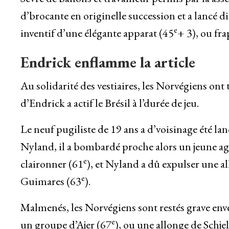
d’brocante en originelle succession et a lancé 
e
inventif d’une élégante apparat (45
+ 3), ou fr
Endrick enflamme la article
Au solidarité des vestiaires, les Norvégiens ont 
d’Endrick a actif le Brésil à l’durée de jeu.
Le neuf pugiliste de 19 ans a d’voisinage été la
Nyland, il a bombardé proche alors un jeune ag
e
claironner (61
), et Nyland a dû expulser une a
e
Guimares (63
).
Malmenés, les Norvégiens sont restés grave en
e
un groupe d’Ajer (67
), ou une allonge de Schjel