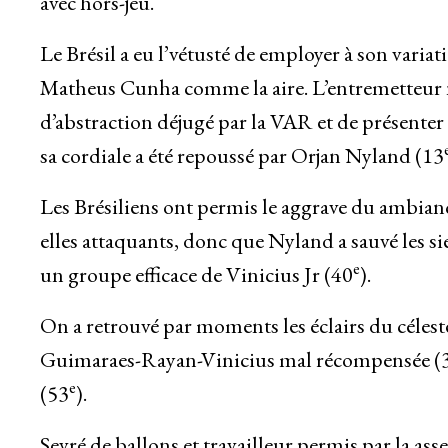
avec hors-jeu.
Le Brésil a eu l’vétusté de employer à son variat
Matheus Cunha comme la aire. L’entremetteur nor
d’abstraction déjugé par la VAR et de présenter
sa cordiale a été repoussé par Orjan Nyland (13
Les Brésiliens ont permis le aggrave du ambia
elles attaquants, donc que Nyland a sauvé les 
e
un groupe efficace de Vinicius Jr (40
).
On a retrouvé par moments les éclairs du célest
Guimaraes-Rayan-Vinicius mal récompensée (
e
(53
).
Sevré de ballons et travailleur permis par la 