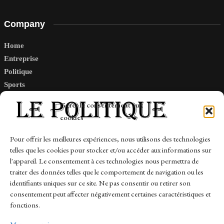
Company
Home
Entreprise
Politique
Sports
Tech
Gérer le consentement aux
Travail
cookies
Finance-Marches
Pour offrir les meilleures expériences, nous utilisons des technologies
telles que les cookies pour stocker et/ou accéder aux informations sur
Links
l'appareil. Le consentement à ces technologies nous permettra de
traiter des données telles que le comportement de navigation ou les
Contact
identifiants uniques sur ce site. Ne pas consentir ou retirer son
consentement peut affecter négativement certaines caractéristiques et
Sitemap
fonctions.