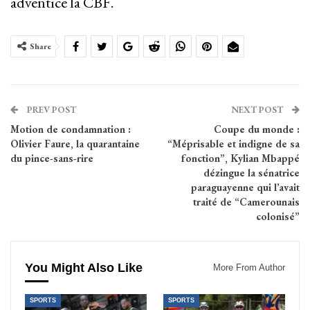
adventice la CBF.
Share
PREV POST
NEXT POST
Motion de condamnation :
Coupe du monde :
Olivier Faure, la quarantaine
“Méprisable et indigne de sa
du pince-sans-rire
fonction”, Kylian Mbappé
dézingue la sénatrice
paraguayenne qui l’avait
traité de “Camerounais
colonisé”
You Might Also Like
More From Author
SPORTS
SPORTS