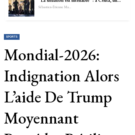
“La situation est intenable” : à Ceuta, un…
Sébastien-Étienne Marechal
SPORTS
Mondial-2026:
Indignation Alors
L’aide De Trump
Moyennant