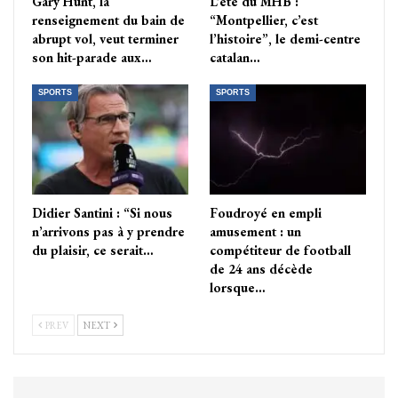
Gary Hunt, la
L’été du MHB :
renseignement du bain de
“Montpellier, c’est
abrupt vol, veut terminer
l’histoire”, le demi-centre
son hit-parade aux…
catalan…
SPORTS
SPORTS
Didier Santini : “Si nous
Foudroyé en empli
n’arrivons pas à y prendre
amusement : un
du plaisir, ce serait…
compétiteur de football
de 24 ans décède
lorsque…
PREV
NEXT