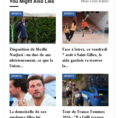
You Might Also Like
More From Author
SPORTS
SPORTS
Disparition de Medhi
Face à Istres, ce vendredi
Narjissi : un duo de ans
7 août à Saint-Gilles, le
ultérieurement, ce que la
aide gardois va trouver
Union…
la…
SPORTS
SPORTS
La demoiselle de ses
Tour de France Femmes
quelques filles lui
2026 : “Il a failli écraser