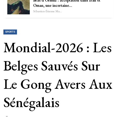
Bras d’Ormuz : acceptation dans Iran et
Oman, une incertaine…
Sébastien-Étienne Marechal
SPORTS
Mondial-2026 : Les
Belges Sauvés Sur
Le Gong Avers Aux
Sénégalais