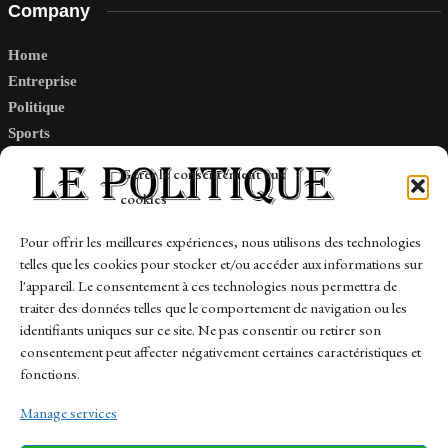
Company
Home
Entreprise
Politique
Sports
Tech
Gérer le consentement aux
Travail
cookies
Finance-Marches
Pour offrir les meilleures expériences, nous utilisons des technologies
telles que les cookies pour stocker et/ou accéder aux informations sur
Links
l'appareil. Le consentement à ces technologies nous permettra de
traiter des données telles que le comportement de navigation ou les
Contact
identifiants uniques sur ce site. Ne pas consentir ou retirer son
Sitemap
consentement peut affecter négativement certaines caractéristiques et
fonctions.
Manage services