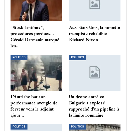
“Stock fantôme”,
Aux Etats-Unis, la honnête
procédures perdues…
trumpiste réhabilite
Gérald Darmanin marqué
Richard Nixon
les…
POLITICS
POLITICS
L’Autriche bat son
Un drone entré en
performance aveugle de
Bulgarie a explosé
ferveur vers le adjoint
rapproché d’un pipeline à
ajour…
la limite roumaine
POLITICS
POLITICS