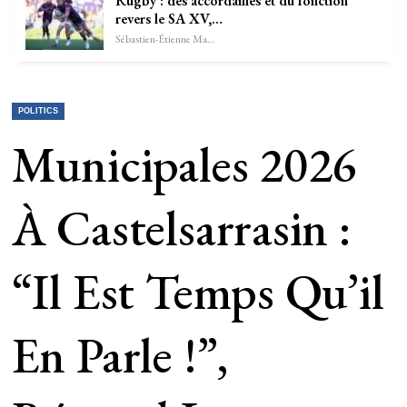
Rugby : des accordailles et du fonction
revers le SA XV,…
Sébastien-Étienne Marechal
POLITICS
Municipales 2026
À Castelsarrasin :
“Il Est Temps Qu’il
En Parle !”,