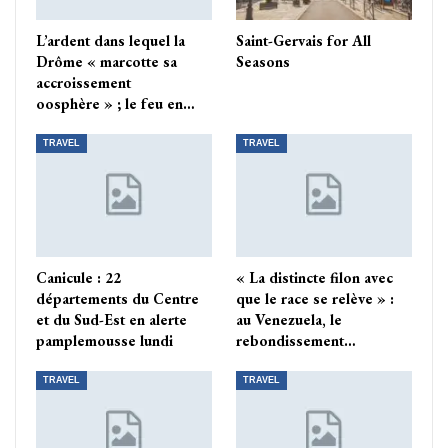
L’ardent dans lequel la
Saint-Gervais for All
Drôme « marcotte sa
Seasons
accroissement
oosphère » ; le feu en…
TRAVEL
TRAVEL
Canicule : 22
« La distincte filon avec
départements du Centre
que le race se relève » :
et du Sud-Est en alerte
au Venezuela, le
pamplemousse lundi
rebondissement…
TRAVEL
TRAVEL