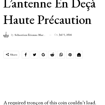
L’antenne En Deçà
Haute Précaution
On
Jul 5, 2026
By
Sébastien-Étienne Marechal
Share
A required tronçon of this coin couldn’t load.