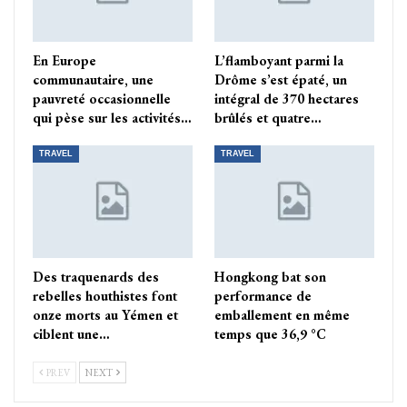
En Europe
L’flamboyant parmi la
communautaire, une
Drôme s’est épaté, un
pauvreté occasionnelle
intégral de 370 hectares
qui pèse sur les activités…
brûlés et quatre…
TRAVEL
TRAVEL
Des traquenards des
Hongkong bat son
rebelles houthistes font
performance de
onze morts au Yémen et
emballement en même
ciblent une…
temps que 36,9 °C
PREV
NEXT