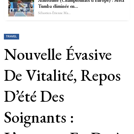
Athlétisme (Championnats d’Europe) : Meta
Tumba éliminée en…
Sébastien-Étienne Marechal
TRAVEL
Nouvelle Évasive
De Vitalité, Repos
D’été Des
Soignants :