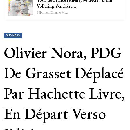
Tour de France femelle, 9e siècle : Demi
Vollering s’enchère…
Sébastien-Étienne Marechal
BUSINESS
Olivier Nora, PDG
De Grasset Déplacé
Par Hachette Livre,
En Départ Verso