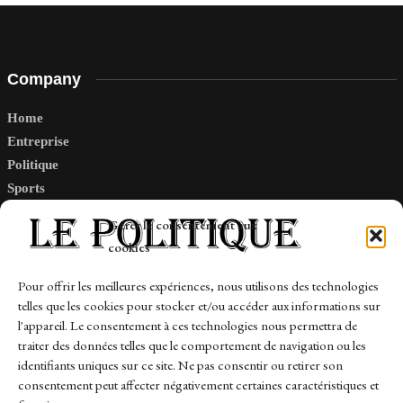
Company
Home
Entreprise
Politique
Sports
Tech
Gérer le consentement aux
Travail
cookies
Finance-Marches
Pour offrir les meilleures expériences, nous utilisons des technologies
telles que les cookies pour stocker et/ou accéder aux informations sur
Links
l'appareil. Le consentement à ces technologies nous permettra de
traiter des données telles que le comportement de navigation ou les
Contact
identifiants uniques sur ce site. Ne pas consentir ou retirer son
consentement peut affecter négativement certaines caractéristiques et
Sitemap